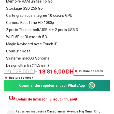
Mémoire RAM unifiée 16 Go
Stockage SSD 256 Go
Carte graphique intégrée 10 cœurs GPU
Caméra FaceTime HD 1080p
2 ports Thunderbolt/USB 4 + 2 ports USB 3
Wi‑Fi 6E et Bluetooth 5.3
Magic Keyboard avec Touch ID
Couleur : Rose
Système macOS Sonoma
Design ultra fin (11,5 mm)
19 028,00
DH
18 816,00
DH
Rupture de stock
Rupture de stock
Commander rapidement sur WhatsApp
Délais de livraison:
8. août - 11. août
Retrait en magasin à Casablanca : Avenue Haj Omar Riffi,