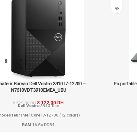
Pc portable Dell Vostro 3520 I7-1255U – DL-VOSTRO3520-I7
9 816,00
DH
Dell
Vostro
3520 Portable
Intel
Core i7
-1255U
RAM
16 Go
Stockage 512 Go
SSD