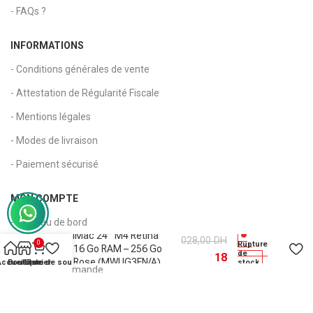
- FAQs ?
INFORMATIONS
- Conditions générales de vente
- Attestation de Régularité Fiscale
- Mentions légales
- Modes de livraison
- Paiement sécurisé
MON COMPTE
- Tableau de bord
19
Apple iMac 24″ M4 Retina
028,00
DH
0
Rupture
- Mon compte
4.5K – 16 Go RAM – 256 Go
de
18
SSD – Rose (MWUG3FN/A)
Accueil
Boutique
Liste de souhaits
Panier
stock
- Suivi de commande
816,00
DH
- Panier