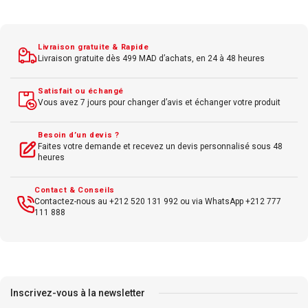
Écran
15,6 pouces
Full
HD
Windows
11 Pro
Webcam
HD
,
Wi-Fi
6
Livraison gratuite & Rapide
Livraison gratuite dès 499 MAD d’achats, en 24 à 48 heures
Conçu pour
PME
et usage polyvalent
Satisfait ou échangé
Vous avez 7 jours pour changer d’avis et échanger votre produit
Besoin d’un devis ?
Faites votre demande et recevez un devis personnalisé sous 48
heures
Contact & Conseils
Contactez-nous au +212 520 131 992 ou via WhatsApp +212 777
111 888
Inscrivez-vous à la newsletter