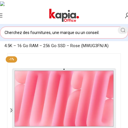
Accueil
/
KAPIA OFFICE MAROC
/
Apple iMac 24″ M4 Retina
4.5K – 16 Go RAM – 256 Go SSD – Rose (MWUG3FN/A)
-1%