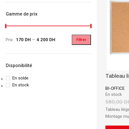
Gamme de prix
Prix :
170 DH
—
4 200 DH
Filtrer
Disponibilité
Tableau 
En solde
CLASSEURS
AUTRES
En stock
BI-OFFICE
Classeur à Levier
Spirale
En stock
Classeur Rigide
Fastener
580,00
D
Intercalaire
Pochette Perfor
Tableau lièg
Montage mur
Parapheur
Panier à Courrie
CHEMISES
Porte Bloc Note