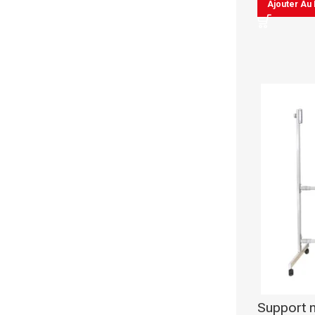
Ajouter Au 
Chemise à Rabat
Enveloppe
Chemise à Clip
Ramette Chemise
ARCHIVES
Boîte Archive Cartonnée
Boîte Archive en Poly
Dossier Suspendu
Support m