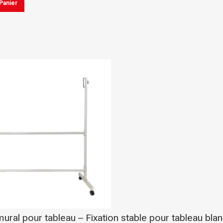
Panier
élégante pour document
7,00
DH
Boite d'archive plastique
polypropylene Dos 08 cm
robuste pour archivage s
19,00
DH
ural pour tableau – Fixation stable pour tableau bla