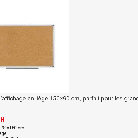
’affichage en liège 150×90 cm, parfait pour les gran
DH
: 90×150 cm
iège