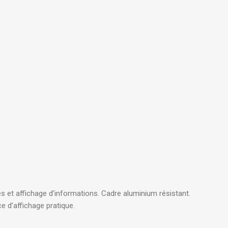
Dos 8 cm
ganisation
es et affichage d’informations.
Cadre aluminium résistant.
e d’affichage pratique.
 EN CARTE
rangement