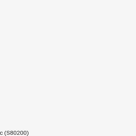
s A4
 - Boite
écurisé
nc (S80200)