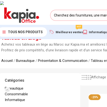
HOT
TOUS NOS PRODUITS
Meilleures ventes
Informatiq
Tableau en Liège
Achetez vos tableaux en liège au Maroc sur Kapia.ma et améliorez l’
Profitez de prix compétitifs, d’une livraison rapide et d’un service f
Accueil
/
Bureautique
/
Présentation & Communication
/
Tableau e
Affichage 
Catégories
Bureautique
Consommable
-29%
Informatique