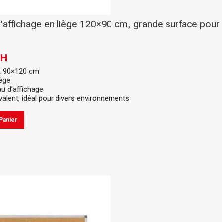
’affichage en liège 120×90 cm, grande surface pour
DH
: 90×120 cm
iège
au d’affichage
valent, idéal pour divers environnements
Panier