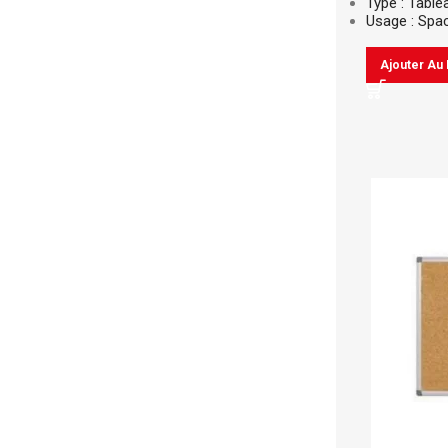
Type : Table
Usage : Spac
Ajouter Au 