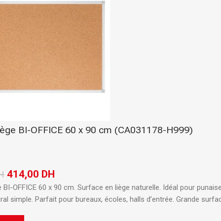
liège BI-OFFICE 60 x 90 cm (CA031178-H999)
PRODUITS POPULAIRE
Classeur à levier SICLA 
Nuageux - Idéal pour l'or
de vos documents
414,00
DH
H
28,00
DH
ée
e BI-OFFICE 60 x 90 cm.
Surface en liège naturelle.
Idéal pour punais
al simple.
Parfait pour bureaux, écoles, halls d’entrée.
Grande surfac
r
Chemise à Rabat 32*24
LUSTREE - Chemise de 