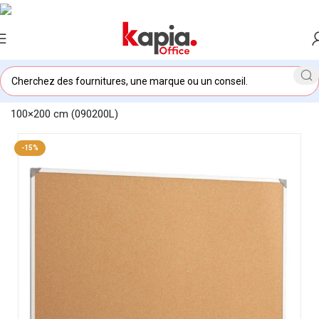
Accueil
/
KAPIA OFFICE MAROC
/
Tableau d’affichage en liège
100×200 cm (090200L)
-15%