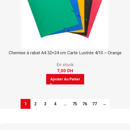
Chemise à rabat A4 32×24 cm Carte Lustrée 4/10 – Orange
En stock
7,00
DH
Ajouter Au Panier
1
2
3
4
…
75
76
77
→