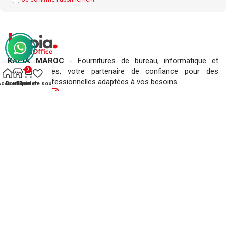
KAPIA MAROC
- Fournitures de bureau, informatique et
0
consommables, votre partenaire de confiance pour des
solutions professionnelles adaptées à vos besoins.
Accueil
Boutique
Liste de souhaits
Panier
L’ENTREPRISE KAPIA
- Qui sommes-nous ?
- Demander un devis !
- Magasin
- Contactez-nous
- FAQs ?