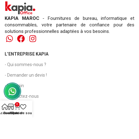
KAPIA MAROC
- Fournitures de bureau, informatique et
consommables, votre partenaire de confiance pour des
solutions professionnelles adaptées à vos besoins.
L’ENTREPRISE KAPIA
- Qui sommes-nous ?
- Demander un devis !
- Magasin
- Contactez-nous
0
- FAQs ?
Accueil
Boutique
Liste de souhaits
Panier
INFORMATIONS
- Conditions générales de vente