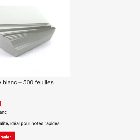
 blanc – 500 feuilles
PRODUITS POPULAIRE
Classeur à levier SICLA 
Nuageux - Idéal pour l'or
H
de vos documents
lanc
28,00
DH
ée
lité, idéal pour notes rapides.
r
Chemise à Rabat 32*24
Panier
LUSTREE - Chemise de 