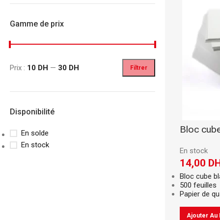
Gamme de prix
Prix :
10 DH
—
30 DH
Filtrer
Disponibilité
Bloc cube
En solde
CLASSEURS
AUTRES
En stock
En stock
Classeur à Levier
Spirale
14,00
D
Classeur Rigide
Fastener
Bloc cube b
Intercalaire
Pochette Perfor
500 feuilles
Papier de qua
Parapheur
Panier à Courrie
Ajouter Au 
CHEMISES
Porte Bloc Note