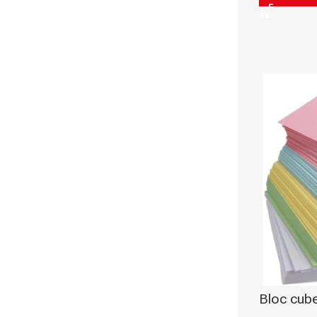
Chemise à Rabat
Enveloppe
Chemise à Clip
Ramette Chemise
ARCHIVES
Boîte Archive Cartonnée
Boîte Archive en Poly
Dossier Suspendu
Bloc cube