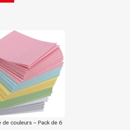
élégante pour document
7,00
DH
Boite d'archive plastique
polypropylene Dos 08 cm
robuste pour archivage s
19,00
DH
 de couleurs – Pack de 6