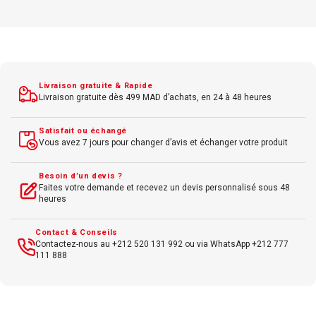
Temps de réponse 4 ms
Luminosité 350 cd/m²
Contraste 1000:1
Angle de vision large
Livraison gratuite & Rapide
Livraison gratuite dès 499 MAD d’achats, en 24 à 48 heures
Fonction pivot, réglage hauteur
Satisfait ou échangé
Vous avez 7 jours pour changer d’avis et échanger votre produit
Besoin d’un devis ?
Faites votre demande et recevez un devis personnalisé sous 48
heures
Contact & Conseils
Contactez-nous au +212 520 131 992 ou via WhatsApp +212 777
111 888