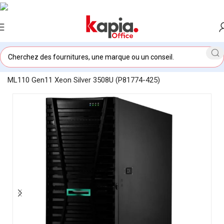
Accueil
/
KAPIA OFFICE MAROC
/
Serveur Tour HPE ProLiant
ML110 Gen11 Xeon Silver 3508U (P81774-425)