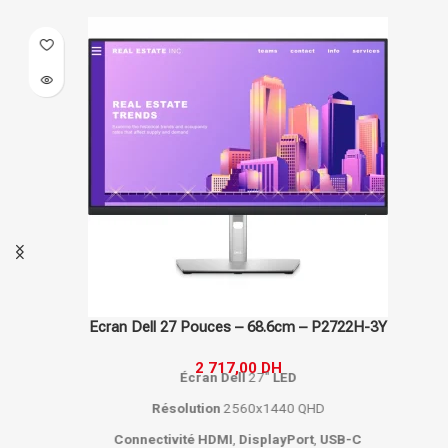
Ecran Dell 27 Pouces – 68.6cm – P2722H-3Y
2 717,00
DH
Écran
Dell
27"
LED
Résolution
2560x1440 QHD
Connectivité
HDMI
,
DisplayPort
,
USB-C