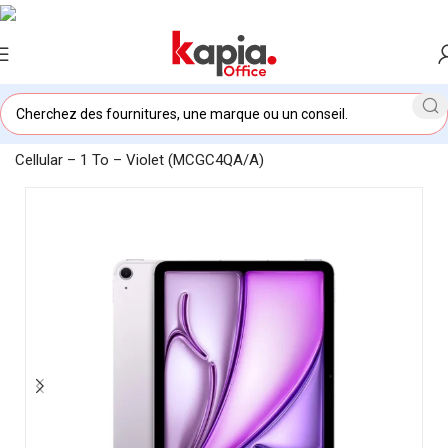
Accueil
/
KAPIA OFFICE MAROC
/
Apple iPad Air 11″ M3 Wi‑Fi +
Cellular – 1 To – Violet (MCGC4QA/A)