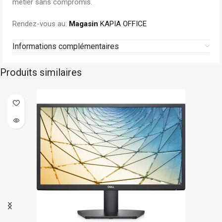
métier sans compromis.
Rendez-vous au:
Magasin
KAPIA OFFICE
Informations complémentaires
Produits similaires
Dell
Stock limité
-5%