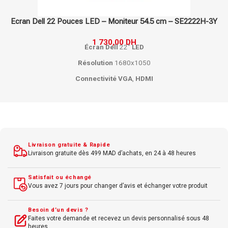
Ecran Dell 24 Pouces – 60.5cm – P2425H-3Y
2 268,00
DH
2 393,00
DH
Écran
Dell
24"
LED
Résolution
Full
HD
1920x1080
Connectivité
HDMI
,
DisplayPort
,
VGA
Temps de réponse 5 ms
Luminosité 250 cd/m²
Contraste 1000:1
Angle de vision large
Livraison gratuite & Rapide
Livraison gratuite dès 499 MAD d’achats, en 24 à 48 heures
Fonction pivot, réglage hauteur
Satisfait ou échangé
Vous avez 7 jours pour changer d’avis et échanger votre produit
Besoin d’un devis ?
Faites votre demande et recevez un devis personnalisé sous 48
heures