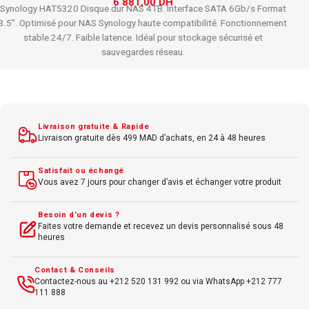
708,00
DH
835,00
DH
ADATA Legend 700.
SSD M.2 NVMe 512Go.
Haute vitesse de lecture/
écriture.
Compatible PCIe.
Améliore performances système.
Idéal
upgrade PC portable et desktop.
Livraison gratuite & Rapide
Livraison gratuite dès 499 MAD d’achats, en 24 à 48 heures
Satisfait ou échangé
Vous avez 7 jours pour changer d’avis et échanger votre produit
Besoin d’un devis ?
Faites votre demande et recevez un devis personnalisé sous 48
heures
Contact & Conseils
Contactez-nous au +212 520 131 992 ou via WhatsApp +212 777
111 888