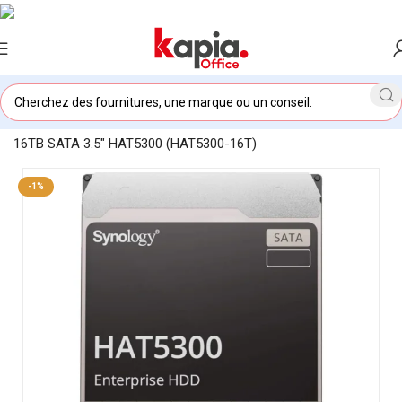
Accueil
/
KAPIA OFFICE MAROC
/
Disque dur NAS Synology
16TB SATA 3.5″ HAT5300 (HAT5300-16T)
-1%