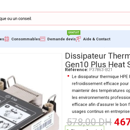
GRATUIT
ues
Consommables
Demande devis
Aide & Contact
 HPE ProLiant DL360 Gen10 Plus Heat Sink (P37863-B21)
Dissipateur Ther
Gen10 Plus Heat 
Référence:
P37863-B21
Le dissipateur thermique HPE 
refroidissement efficace pour
maintenir des températures opt
les environnements profession
efficace afin d’assurer le bon
usages continus en entreprise.
578,00
DH
46