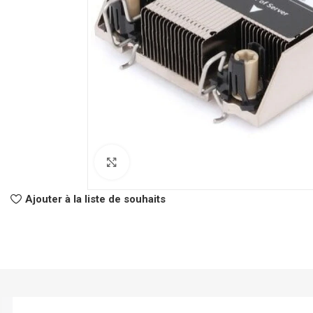
Click to enlarge
CLASSEURS
AUTRES
Ajouter à la liste de souhaits
Classeur à Levier
Spirale
Classeur Rigide
Fastener
Intercalaire
Pochette Perfor
Parapheur
Panier à Courrie
CHEMISES
Porte Bloc Note