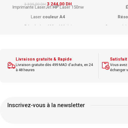
3 244,00
DH
3 395,00
DH
Imprimante LaserJet
HP
Laser 150nw
É
Laser
couleur
A4
Réso
Résolution
600 x 600 dpi
Connectivi
Vitesse jusqu’à 19 ppm
Tem
Connectivité
Wi-Fi
, USB
Lu
Capacité papier : 150 feuilles
Livraison gratuite & Rapide
Satisfai
Livraison gratuite dès 499 MAD d’achats, en 24
Vous avez 
Impression recto verso manuelle
A
à 48 heures
échanger v
Écran
simple
Foncti
Compacte pour bureau à domicile
Inscrivez-vous à la newsletter