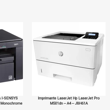
En stock
Hp
En stock
n I-SENSYS
Imprimante LaserJet Hp LaserJet Pro
on Monochrome
M501dn – A4 – J8H61A