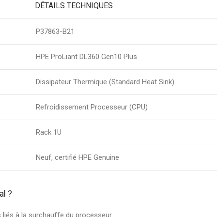
DÉTAILS TECHNIQUES
P37863-B21
HPE ProLiant DL360 Gen10 Plus
Dissipateur Thermique (Standard Heat Sink)
Refroidissement Processeur (CPU)
Rack 1U
Neuf, certifié HPE Genuine
al ?
 liés à la surchauffe du processeur.