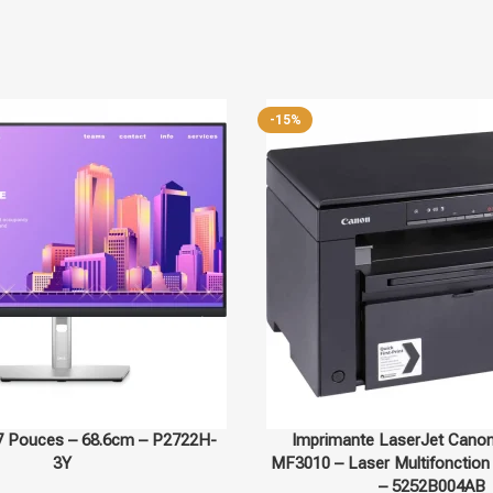
Sur commande
Canon
-15%
27 Pouces – 68.6cm – P2722H-
Imprimante LaserJet Cano
3Y
MF3010 – Laser Multifoncti
– 5252B004AB