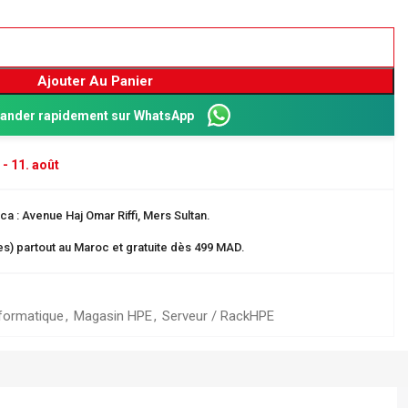
Ajouter Au Panier
nder rapidement sur WhatsApp
 - 11. août
a : Avenue Haj Omar Riffi, Mers Sultan.
res) partout au Maroc et gratuite dès 499 MAD.
Dos 8 cm
ganisation
formatique
,
Magasin HPE
,
Serveur / Rack
HPE
 EN CARTE
rangement