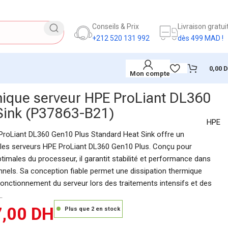
Conseils & Prix
Livraison gratui
+212 520 131 992
dès 499 MAD !
0,00
Mon compte
mique serveur HPE ProLiant DL360
Sink (P37863-B21)
HPE
ProLiant DL360 Gen10 Plus Standard Heat Sink offre un
 les serveurs HPE ProLiant DL360 Gen10 Plus. Conçu pour
imales du processeur, il garantit stabilité et performance dans
nels. Sa conception fiable permet une dissipation thermique
 fonctionnement du serveur lors des traitements intensifs et des
.
7,00
DH
Plus que 2 en stock