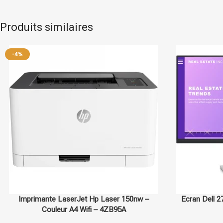
Produits similaires
Hp
En stock
Dell
-4%
Imprimante LaserJet Hp Laser 150nw –
Ecran Dell 
Couleur A4 Wifi – 4ZB95A