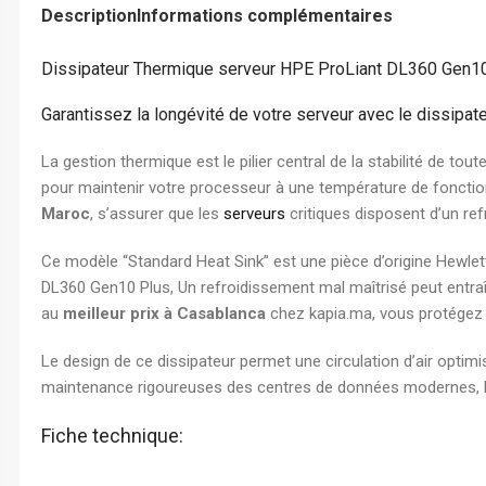
Description
Informations complémentaires
Chemise à Rabat
Enveloppe
Dissipateur Thermique serveur HPE ProLiant DL360 Gen1
Chemise à Clip
Ramette Chemise
Garantissez la longévité de votre serveur avec le dissip
ARCHIVES
La gestion thermique est le pilier central de la stabilité de tou
Boîte Archive Cartonnée
pour maintenir votre processeur à une température de fonctio
Maroc
, s’assurer que les
serveurs
critiques disposent d’un ref
Boîte Archive en Poly
Dossier Suspendu
Ce modèle “Standard Heat Sink” est une pièce d’origine Hewlett
DL360 Gen10 Plus, Un refroidissement mal maîtrisé peut entr
au
meilleur prix à Casablanca
chez kapia.ma, vous protégez v
Le design de ce dissipateur permet une circulation d’air optimi
maintenance rigoureuses des centres de données modernes, Ne 
Fiche technique: