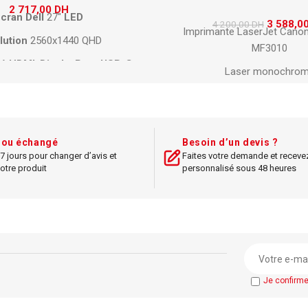
2 717,00
DH
cran
Dell
27"
LED
3 588,0
4 200,00
DH
Imprimante LaserJet Cano
lution
2560x1440 QHD
MF3010
té
HDMI
,
DisplayPort
,
USB-C
Laser monochro
ps de réponse 4 ms
Multifonction
3-en-1 (impre
minosité 350 cd/m²
copie)
Contraste 1000:1
Résolution
: 600 x 60
t ou échangé
Besoin d’un devis ?
7 jours pour changer d’avis et
Faites votre demande et receve
ngle de vision large
Vitesse d'impression : jus
otre produit
personnalisé sous 48 heures
on pivot, réglage hauteur
Connectivité
US
Capacité papier : 250 f
Fonction copie rap
Design compact
et simple d
Compatible
Windows e
Je confirm