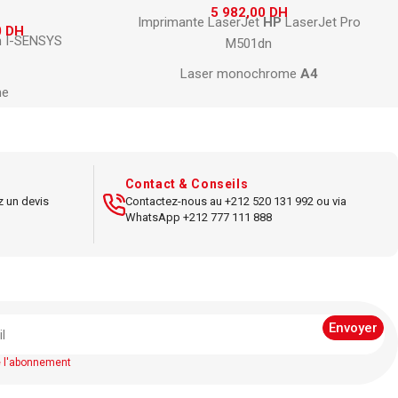
5 982,00
DH
Imprimante LaserJet
HP
LaserJet Pro
0
DH
n I-SENSYS
M501dn
Laser monochrome
A4
me
Résolution
1200 x 1200 dpi
ssion, scan,
Vitesse jusqu’à 43 ppm
Connectivité
Ethernet
, USB
0 dpi
Contact & Conseils
Impression recto verso automatique
z un devis
Contactez-nous au +212 520 131 992 ou via
qu'à 18 ppm
WhatsApp +212 777 111 888
Capacité papier : 650 feuilles
B
Compatible
pour usage professionnel
euilles
Écran
LCD monochrome
ide
’utilisation
t
Mac
OS
e l'abonnement