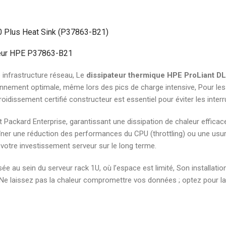
élégante pour document
7,00
DH
0 Plus Heat Sink (P37863-B21)
Boite d'archive plastique
ateur HPE P37863-B21
polypropylene Dos 08 cm
robuste pour archivage s
te infrastructure réseau, Le
dissipateur thermique HPE ProLiant 
19,00
DH
nnement optimale, même lors des pics de charge intensive, Pour les 
roidissement certifié constructeur est essentiel pour éviter les inte
 Packard Enterprise, garantissant une dissipation de chaleur efficace
aîner une réduction des performances du CPU (throttling) ou une us
otre investissement serveur sur le long terme.
sée au sein du serveur rack 1U, où l’espace est limité, Son installat
laissez pas la chaleur compromettre vos données ; optez pour la fi