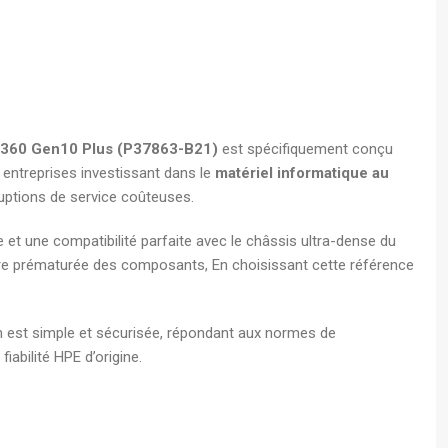
s A4
 - Boite
écurisé
DL360 Gen10 Plus (P37863-B21)
est spécifiquement conçu
entreprises investissant dans le
matériel informatique au
rruptions de service coûteuses.
 et une compatibilité parfaite avec le châssis ultra-dense du
ure prématurée des composants, En choisissant cette référence
ion est simple et sécurisée, répondant aux normes de
abilité HPE d’origine.