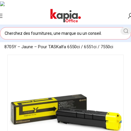
Accueil
/
KAPIA OFFICE MAROC
/
Toner original Kyocera TK-
8705Y – Jaune – Pour TASKalfa 6550ci / 6551ci / 7550ci