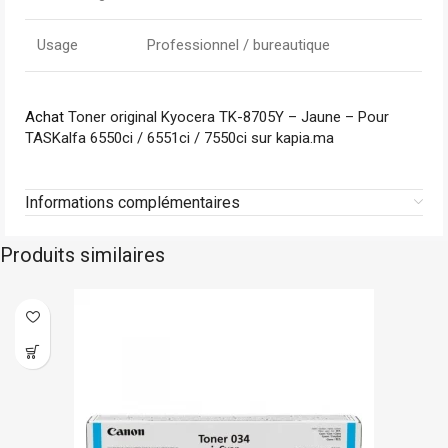
Usage
Professionnel / bureautique
Achat
Toner original Kyocera TK-8705Y – Jaune – Pour
TASKalfa 6550ci / 6551ci / 7550ci sur kapia.ma
Informations complémentaires
Produits similaires
n stock
Hp
E
-23%