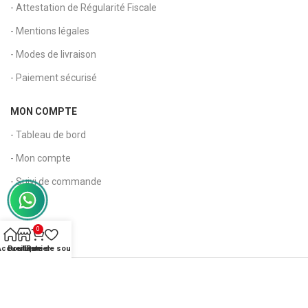
- Attestation de Régularité Fiscale
- Mentions légales
- Modes de livraison
- Paiement sécurisé
MON COMPTE
- Tableau de bord
- Mon compte
- Suivi de commande
- Panier
- Wishlist
0
Accueil
Boutique
Liste de souhaits
Panier
Copyright 2026 © Kapia Maroc - Tous droits réservés