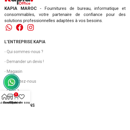
KAPIA MAROC
- Fournitures de bureau, informatique et
consommables, votre partenaire de confiance pour des
solutions professionnelles adaptées à vos besoins.
L’ENTREPRISE KAPIA
- Qui sommes-nous ?
- Demander un devis !
- Magasin
- Contactez-nous
- FAQs ?
0
Accueil
Boutique
Liste de souhaits
Panier
INFORMATIONS
- Conditions générales de vente
- Attestation de Régularité Fiscale