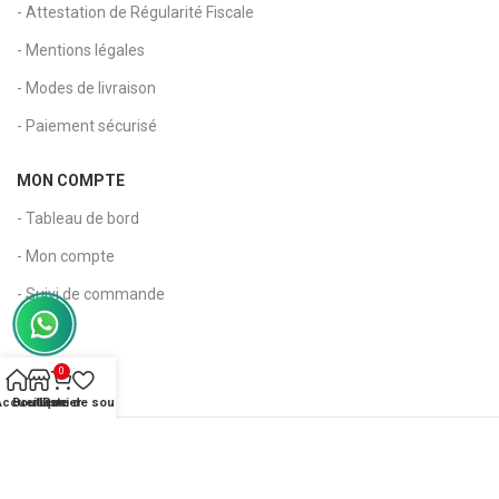
- Attestation de Régularité Fiscale
- Mentions légales
- Modes de livraison
- Paiement sécurisé
MON COMPTE
- Tableau de bord
- Mon compte
- Suivi de commande
- Panier
- Wishlist
0
Accueil
Boutique
Liste de souhaits
Panier
Copyright 2026 © Kapia Maroc - Tous droits réservés