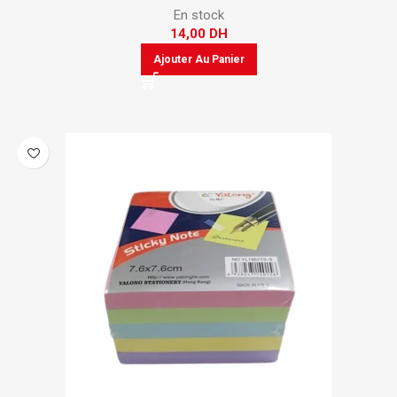
En stock
14,00
DH
Ajouter Au Panier