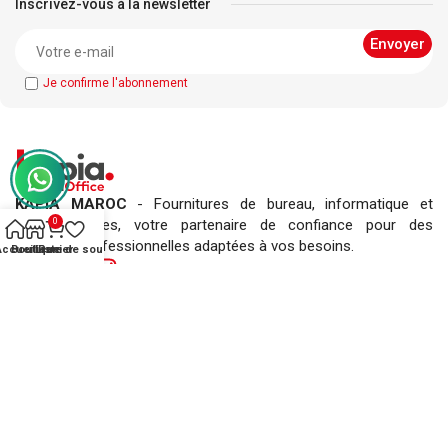
Inscrivez-vous à la newsletter
Je confirme l'abonnement
KAPIA MAROC
- Fournitures de bureau, informatique et
0
consommables, votre partenaire de confiance pour des
solutions professionnelles adaptées à vos besoins.
Accueil
Boutique
Liste de souhaits
Panier
L’ENTREPRISE KAPIA
- Qui sommes-nous ?
- Demander un devis !
- Magasin