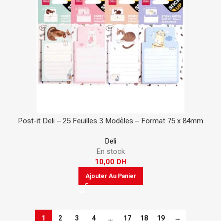
Post-it Deli – 25 Feuilles 3 Modèles – Format 75 x 84mm
Deli
En stock
10,00
DH
Ajouter Au Panier
1
2
3
4
…
17
18
19
→