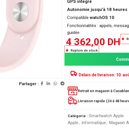
GPS intégré
Autonomie jusqu’à 18 heures
Compatible
watchOS 10
Fonctionnalités : appels, messages
guidée
4 362,00
DH
R
Rupture de stock
Comma
Délais de livraison:
10. aoû
PRODUITS POPULAIRE
Partager :
Classeur à levier SICLA 
Nuageux - Idéal pour l'or
Retrait en magasin à Casablanc
de vos documents
Livraison rapide (24 à 48 heu
28,00
DH
ée
Smartwatch Apple
Catégorie :
r
Chemise à Rabat 32*24
Apple
,
Informatique
,
Magasin A
LUSTREE - Chemise de 