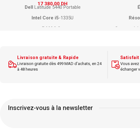
2 717,00
DH
8 5
Écran
Dell
27"
LED
De
Résolution
2560x1440 QHD
Processe
Connectivité
HDMI
,
DisplayPort
,
USB-C
Temps de réponse 4 ms
Stock
Luminosité 350 cd/m²
Carte grap
Livraison gratuite & Rapide
Satisfai
Contraste 1000:1
Livraison gratuite dès 499 MAD d’achats, en 24
Vous avez 
à 48 heures
échanger v
Angle de vision large
Connectivit
Fonction pivot, réglage hauteur
Usage 
Inscrivez-vous à la newsletter