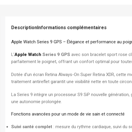
Chemise à Rabat
Enveloppe
Chemise à Clip
Description
Informations complémentaires
Ramette Chemise
ARCHIVES
Apple
Watch Series 9 GPS – Élégance et performance au poigne
Boîte Archive Cartonnée
L’
Apple Watch
Series 9 GPS
avec son bracelet sport rose cl
Boîte Archive en Poly
parfaitement le poignet, offrant un confort optimal pour toutes
Dossier Suspendu
Dotée d’un écran Retina Always-On Super Retina XDR, cette mon
traitement antireflet garantit une visibilité nette en toute circo
La Series 9 intègre un processeur S9 SiP nouvelle génération, g
une autonomie prolongée.
Fonctions avancées pour un mode de vie sain et connecté
Suivi santé complet
: mesure du rythme cardiaque, suivi du s