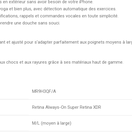
 en extérieur sans avoir besoin de votre iPhone.
 yoga et bien plus, avec détection automatique des exercices.
ifications, rappels et commandes vocales en toute simplicité.
 prendre une douche sans souci.
tant et ajusté pour s’adapter parfaitement aux poignets moyens à larg
t aux chocs et aux rayures grâce à ses matériaux haut de gamme.
MR9H3QF/A
Retina Always-On Super Retina XDR
M/L (moyen à large)