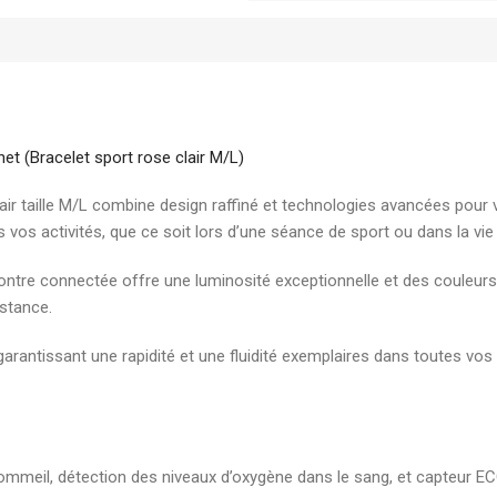
élégante pour document
7,00
DH
Boite d'archive plastique
polypropylene Dos 08 cm
robuste pour archivage s
t (Bracelet sport rose clair M/L)
19,00
DH
air taille M/L combine design raffiné et technologies avancées pour 
 vos activités, que ce soit lors d’une séance de sport ou dans la vie 
tre connectée offre une luminosité exceptionnelle et des couleurs v
nstance.
arantissant une rapidité et une fluidité exemplaires dans toutes vos i
ommeil, détection des niveaux d’oxygène dans le sang, et capteur EC