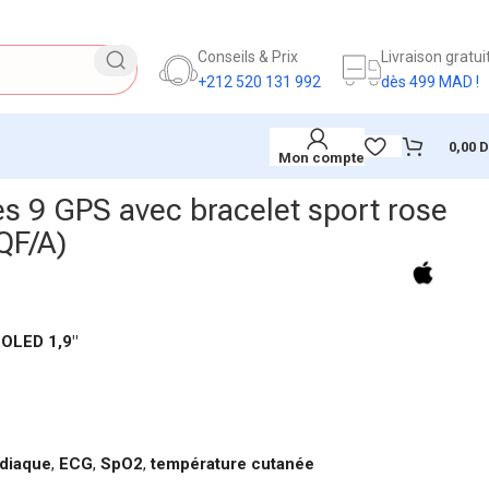
Conseils & Prix
Livraison gratui
+212 520 131 992
dès 499 MAD !
0,00
Mon compte
s 9 GPS avec bracelet sport rose
QF/A)
 OLED 1,9″
diaque
,
ECG
,
SpO2
,
température cutanée