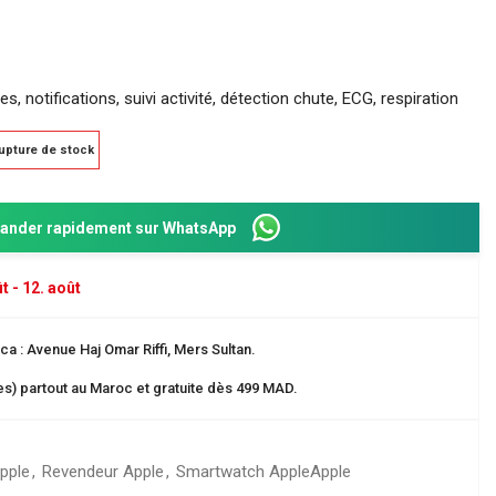
, notifications, suivi activité, détection chute, ECG, respiration
upture de stock
nder rapidement sur WhatsApp
t - 12. août
Dos 8 cm
ganisation
a : Avenue Haj Omar Riffi, Mers Sultan.
res) partout au Maroc et gratuite dès 499 MAD.
 EN CARTE
pple
,
Revendeur Apple
,
Smartwatch Apple
Apple
rangement