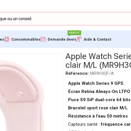
GRATUIT
ues
Consommables
Demande devis
Aide & Contact
 bracelet sport rose clair M/L (MR9H3QF/A)
Apple Watch Serie
clair M/L (MR9H3
Référence:
MR9H3QF/A
Apple Watch Series 9 GPS
Écran Retina Always-On LTPO
Puce S9 SiP dual-core 64 bits
Bracelet sport rose clair M/L
Résistance à l’eau 50 mètres
Capteurs santé :
fréquence car