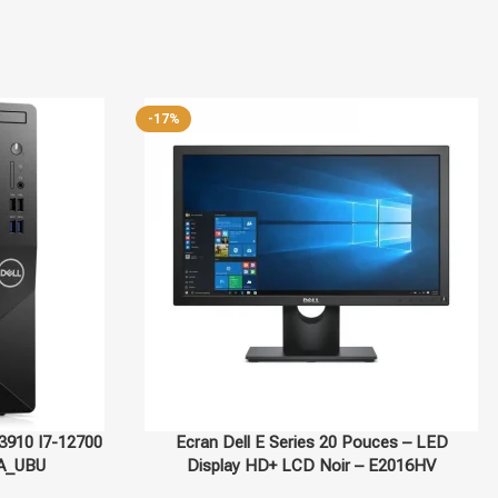
Stock limité
Dell
Sur commande
uces – LED
Pc portable Dell Vostro 3520 I7-1255U – DL-
 E2016HV
VOSTRO3520-I7