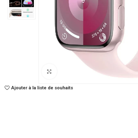
Click to enlarge
CLASSEURS
AUTRES
Ajouter à la liste de souhaits
Classeur à Levier
Spirale
Classeur Rigide
Fastener
Intercalaire
Pochette Perfor
Parapheur
Panier à Courrie
CHEMISES
Porte Bloc Note