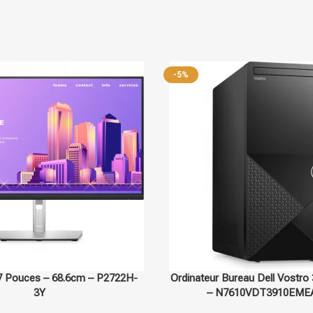
Sur commande
Dell
-17%
reau Dell Vostro 3910 I7-12700
Ecran Dell E Series 20 Po
610VDT3910EMEA_UBU
Display HD+ LCD Noir –