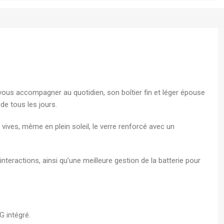
s A4
 - Boite
écurisé
vous accompagner au quotidien, son boîtier fin et léger épouse
de tous les jours.
ives, même en plein soleil, le verre renforcé avec un
nteractions, ainsi qu’une meilleure gestion de la batterie pour
G intégré.