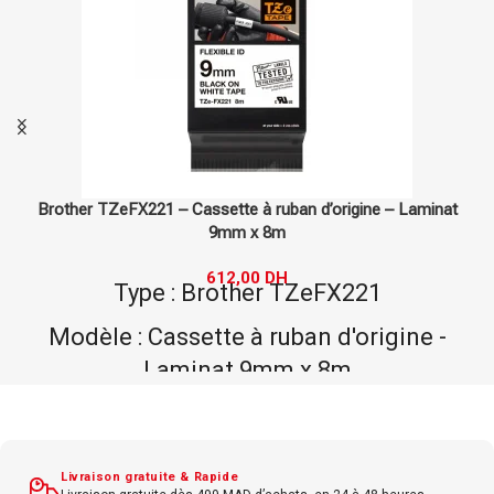
minat
Brother TZeS221 – Cassette à ruban d’origine – Supe
Laminat 9mm x 8m
294,00
DH
Type : Brother TZeS221
e -
Modèle : Cassette à ruban d'origin
Super Fort Laminat 9mm x 8m
Marque : Brother
Couleur : Noir, Blanc
Livraison gratuite & Rapide