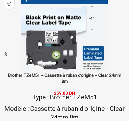
igine – Clear 24mm
Brother TZe355 – Cassette à ruban d’ori
x 8m
3 742,00
DH
eM51
Type : Brother TZ
rigine - Clear
Modèle : Cassette à ruban 
Laminat 24mm x
r
Marque : Brothe