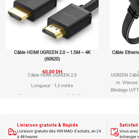
Câble Ethernet UGREEN Flat CAT7 U/FTP 3
Câble Ether
m (11262)
48,00
DH
67,00
DH
UGREEN Câble réseau CAT7 Flat.
Longueur 3
UGREEN Câble
m.
Vitesse ultra-rapide jusqu’à 10 Gbps.
5 m.
Support 
Blindage U/FTP.
Réduction des interférences.
U/FTP.
Stab
Design plat discret.
Compatible box, routeur,
Câble plat fle
PC et console.
domesti
Livraison gratuite & Rapide
Satisfai
Livraison gratuite dès 499 MAD d’achats, en 24
Vous avez 
à 48 heures
échanger v