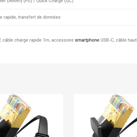
er Delivery (PD) / Quick Charge (QC)
e rapide, transfert de données
 câble charge rapide 1m, accessoire
smartphone
USB-C, câble haut
En stock
Ugreen