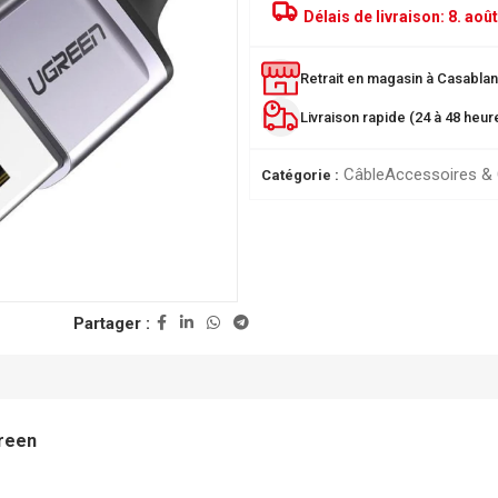
Délais de livraison:
8. août
Retrait en magasin à Casablanc
Livraison rapide (24 à 48 heu
Câble
Accessoires &
Catégorie :
PRODUITS POPULAIRE
Partager :
Classeur à levier SICLA 
Nuageux - Idéal pour l'or
de vos documents
28,00
DH
ée
reen
r
Chemise à Rabat 32*24
LUSTREE - Chemise de 