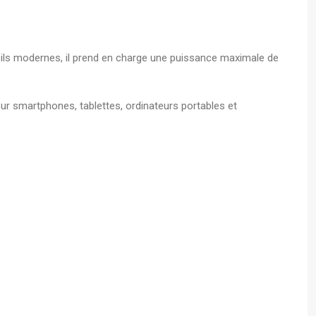
s A4
eils modernes, il prend en charge une puissance maximale de
 - Boite
écurisé
our smartphones, tablettes, ordinateurs portables et