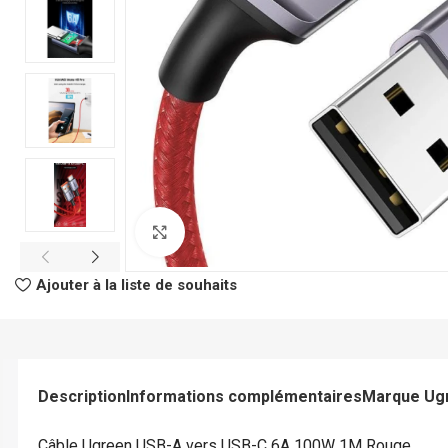
Click to enlarge
CLASSEURS
AUTRES
Ajouter à la liste de souhaits
Classeur à Levier
Spirale
Classeur Rigide
Fastener
Intercalaire
Pochette Perfor
Description
Informations complémentaires
Marque Ug
Parapheur
Panier à Courrie
CHEMISES
Porte Bloc Note
Câble Ugreen USB-A vers USB-C 6A 100W 1M Rouge