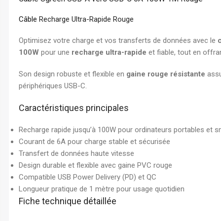
Chemise à Rabat
Enveloppe
Câble
Recharge Ultra-Rapide Rouge
Chemise à Clip
Optimisez votre charge et vos transferts de données avec le
Ramette Chemise
100W
pour une
recharge ultra-rapide
et fiable, tout en offr
ARCHIVES
Son design robuste et flexible en
gaine rouge résistante
assu
Boîte Archive Cartonnée
périphériques USB-C.
Boîte Archive en Poly
Caractéristiques principales
Dossier Suspendu
Recharge rapide jusqu’à 100W pour ordinateurs portables et 
Courant de 6A pour charge stable et sécurisée
Transfert de données haute vitesse
Design durable et flexible avec gaine PVC rouge
Compatible USB Power Delivery (PD) et QC
Longueur pratique de 1 mètre pour usage quotidien
Fiche technique détaillée