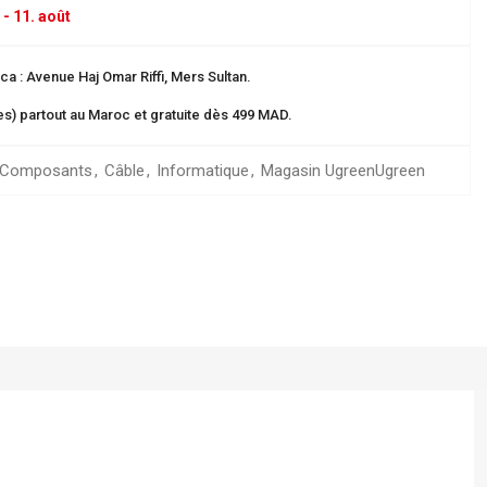
 - 11. août
a : Avenue Haj Omar Riffi, Mers Sultan.
res) partout au Maroc et gratuite dès 499 MAD.
 Composants
,
Câble
,
Informatique
,
Magasin Ugreen
Ugreen
Dos 8 cm
ganisation
 EN CARTE
rangement