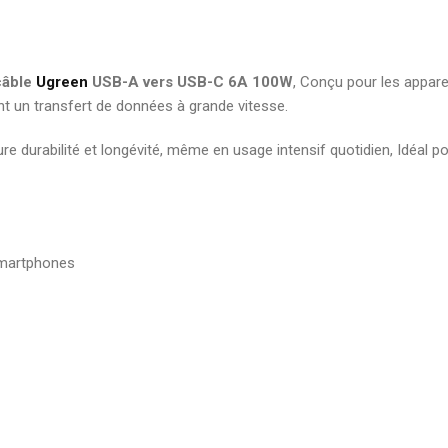
élégante pour document
7,00
DH
câble
Ugreen
USB-A vers USB-C 6A 100W
, Conçu pour les appar
Boite d'archive plastique
ant un transfert de données à grande vitesse.
polypropylene Dos 08 cm
robuste pour archivage s
re durabilité et longévité, même en usage intensif quotidien, Idéal p
19,00
DH
smartphones