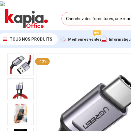
HOT
TOUS NOS PRODUITS
Meilleures ventes
Informatiq
Accueil
/
KAPIA OFFICE MAROC
/
Câble Ugreen USB-A vers USB-
-13%