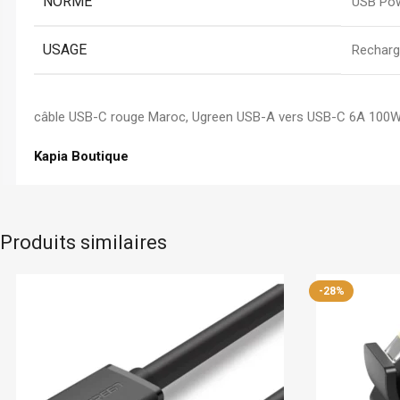
NORME
USB Pow
USAGE
Recharg
câble USB-C rouge Maroc, Ugreen USB-A vers USB-C 6A 100W,
Kapia Boutique
Produits similaires
Ugreen
En stock
Ugreen
-28%