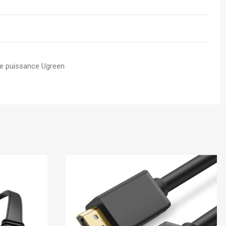
e puissance Ugreen
En stock
Ugreen
En stock
-28%