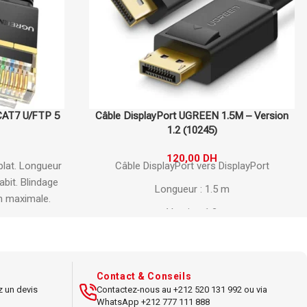
5M – Version
Câble HDMI UGREEN Full Copper 4K 60Hz 3
m (10130)
101,00
DH
141,00
DH
splayPort
UGREEN Câble HDMI Full Copper.
Longueur 3
m.
Résolution 4K 60Hz.
Conducteurs cuivre
pur pour signal stable.
Support HDR, ARC et
3D.
Connecteurs robustes.
Idéal home
cinéma et gaming.
à 60 Hz
, cartes
Contact & Conseils
z un devis
Contactez-nous au +212 520 131 992 ou via
WhatsApp +212 777 111 888