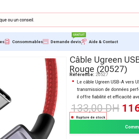
GRATUIT
ues
Consommables
Demande devis
Aide & Contact
C 6A 100W 1M Rouge (20527)
Câble Ugreen US
Rouge (20527)
Référence:
20527
Le câble Ugreen USB-A vers U
transmission de données perf
il offre fiabilité et efficacité
133,00
DH
11
Rupture de stock
Comma