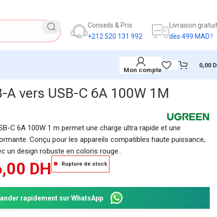
Conseils & Prix
Livraison gratui
+212 520 131 992
dès 499 MAD !
0,00
Mon compte
B-A vers USB-C 6A 100W 1M
SB-C 6A 100W 1 m permet une charge ultra rapide et une
ormante. Conçu pour les appareils compatibles haute puissance,
 avec un design robuste en coloris rouge..
6,00
DH
Rupture de stock
nder rapidement sur WhatsApp