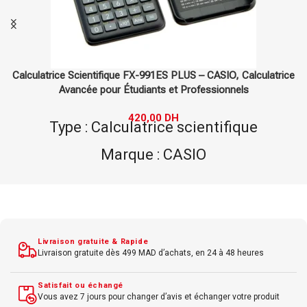
Calculatrice CATIGA CD-2449
120,00
DH
Type : Calculatrice
Marque : CATIGA
Modèle : CD-2449
Fonctionnalités : scientifique
Design : compact
Livraison gratuite & Rapide
Utilisation : bureau, étudiants
Livraison gratuite dès 499 MAD d’achats, en 24 à 48 heures
Alimentation : pile.
Satisfait ou échangé
Vous avez 7 jours pour changer d’avis et échanger votre produit