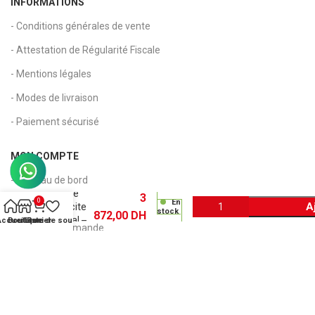
INFORMATIONS
- Conditions générales de vente
- Attestation de Régularité Fiscale
- Mentions légales
- Modes de livraison
- Paiement sécurisé
MON COMPTE
Cartouche
Hp 122XL
- Tableau de bord
Grande
3
0
En
- Mon compte
A
Capacite
stock
872,00
DH
Original –
Accueil
Boutique
Liste de souhaits
Panier
- Suivi de commande
Noir –
CH563HE
- Panier
- Wishlist
Copyright 2026 © Kapia Maroc - Tous droits réservés