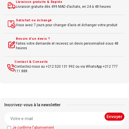
4680
Livraison gratuite & Rapide
3630, 4510, 5
Livraison gratuite dès 499 MAD d’achats, en 24 à 48 heures
à 200 pages à un taux
Rendement : Perme
Satisfait ou échangé
rture de 5 %
120
Vous avez 7 jours pour changer d’avis et échanger votre produit
ression : Jet d'encre
Besoin d’un devis ?
Faites votre demande et recevez un devis personnalisé sous 48
heures
Contact & Conseils
Contactez-nous au +212 520 131 992 ou via WhatsApp +212 777
111 888
Inscrivez-vous à la newsletter
Je confirme l'abonnement