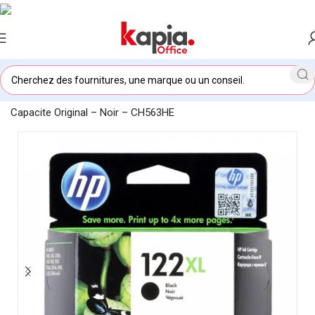
Accueil
/
KAPIA OFFICE MAROC
/
Cartouche Hp 122XL Grande
Capacite Original – Noir – CH563HE