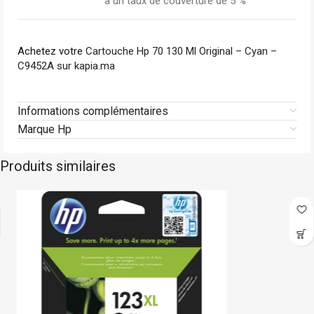
à un taux de couverture de 5 %
Achetez votre
Cartouche Hp 70 130 Ml Original – Cyan –
C9452A sur kapia.ma
Informations complémentaires
Marque Hp
Produits similaires
Hp
En stock