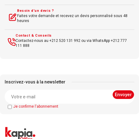
Rendement : Permet d'imprimer jusqu'à
Besoin d’un devis ?
250 pages (selon le standard ISO/IEC
Faites votre demande et recevez un devis personnalisé sous 48
heures
24711)
Contact & Conseils
Contactez-nous au +212 520 131 992 ou via WhatsApp +212 777
111 888
Inscrivez-vous à la newsletter
Je confirme l'abonnement