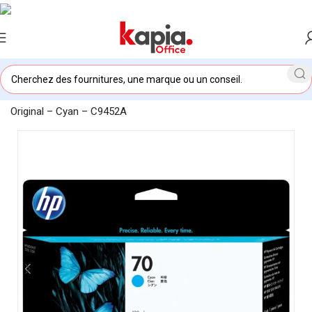
Accueil
/
KAPIA OFFICE MAROC
/
Cartouche Hp 70 130 Ml
Original – Cyan – C9452A