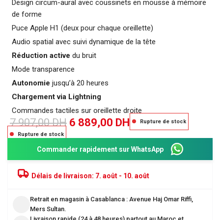
Design circum-aural avec coussinets en mousse à mémoire
de forme
Puce Apple H1 (deux pour chaque oreillette)
Audio spatial avec suivi dynamique de la tête
Réduction active
du bruit
Mode transparence
Autonomie
jusqu’à 20 heures
Chargement via Lightning
Commandes tactiles sur oreillette droite
7 907,00
DH
6 889,00
DH
Rupture de stock
Rupture de stock
Commander rapidement sur WhatsApp
Délais de livraison:
7. août - 10. août
Retrait en magasin à Casablanca : Avenue Haj Omar Riffi,
Mers Sultan.
Livraison rapide (24 à 48 heures) partout au Maroc et