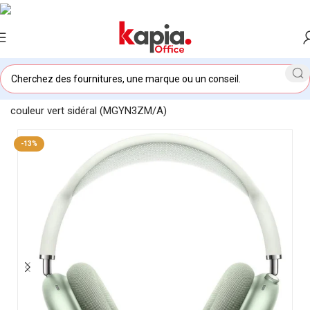
Accueil
/
KAPIA OFFICE MAROC
/
Casque Apple AirPods Max
couleur vert sidéral (MGYN3ZM/A)
-13%