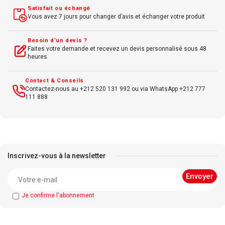
Satisfait ou échangé
Compatible
Windows et
Mac
OS
Vous avez 7 jours pour changer d’avis et échanger votre produit
Besoin d’un devis ?
Faites votre demande et recevez un devis personnalisé sous 48
heures
Contact & Conseils
Contactez-nous au +212 520 131 992 ou via WhatsApp +212 777
111 888
Inscrivez-vous à la newsletter
Je confirme l'abonnement