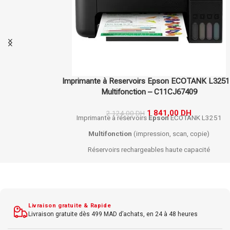
Imprimante à Reservoirs Epson ECOTANK L3251 –
Multifonction – C11CJ67409
1 841,00
DH
2 124,00
DH
Imprimante à réservoirs
Epson
ECOTANK L3251
Multifonction
(impression, scan, copie)
Réservoirs rechargeables haute capacité
Résolution
jusqu'à 5760 x 1440 dpi
Vitesse : jusqu'à 10 ipm noir, 5 ipm
couleur
Connectivité
Wi-Fi
, USB
Livraison gratuite & Rapide
Capacité papier : 100 feuilles
Livraison gratuite dès 499 MAD d’achats, en 24 à 48 heures
Impressions économiques et durables