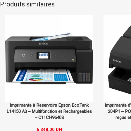
Produits similaires
Epson
Sur commande
Canon
Imprimante d’étiquettes Epson TM-H6000V-
Impriman
204P1 – POS hybride avec impression de
TS3340 –
reçus et traitement de chèques –
C31CG62204P1