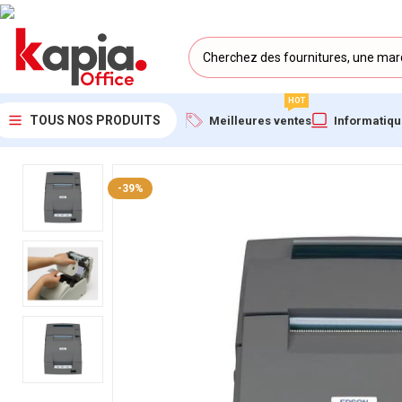
HOT
TOUS NOS PRODUITS
Meilleures ventes
Informatiq
Accueil
/
KAPIA OFFICE MAROC
/
Imprimante matricielle Epson 
-39%