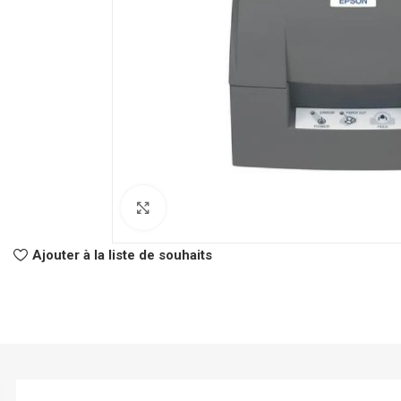
Click to enlarge
CLASSEURS
AUTRES
Ajouter à la liste de souhaits
Classeur à Levier
Spirale
Classeur Rigide
Fastener
Intercalaire
Pochette Perfor
Parapheur
Panier à Courrie
CHEMISES
Porte Bloc Note