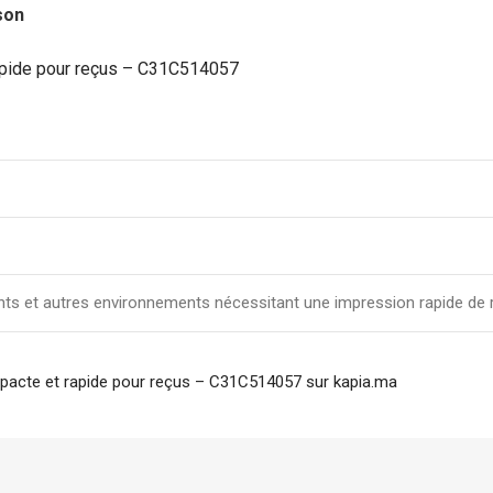
son
élégante pour document
7,00
DH
apide pour reçus – C31C514057
Boite d'archive plastique
polypropylene Dos 08 cm
robuste pour archivage s
19,00
DH
rants et autres environnements nécessitant une impression rapide de
acte et rapide pour reçus – C31C514057 sur kapia.ma