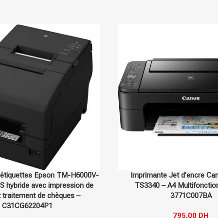
Sur commande
Epson
-38%
te Jet d’encre Canon PIXMA
Imprimante d’étiquettes Eps
 A4 Multifonction 3 en 1 –
214P1 – Point de vente hy
3771C007BA
traitement des chèques – 
795,00
DH
6 983,
11 336,00
DH