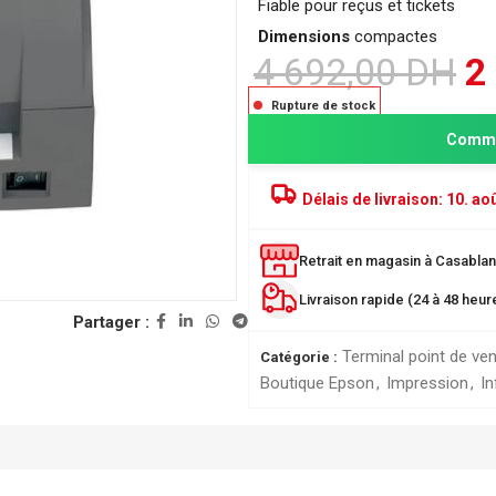
Fiable pour reçus et tickets
Dimensions
compactes
4 692,00
DH
2
Rupture de stock
Comma
Délais de livraison:
10. aoû
Retrait en magasin à Casablanc
Livraison rapide (24 à 48 heu
PRODUITS POPULAIRE
Partager :
Classeur à levier SICLA 
Nuageux - Idéal pour l'or
Terminal point de ve
Catégorie :
de vos documents
Boutique Epson
,
Impression
,
I
28,00
DH
ée
r
Chemise à Rabat 32*24
LUSTREE - Chemise de 