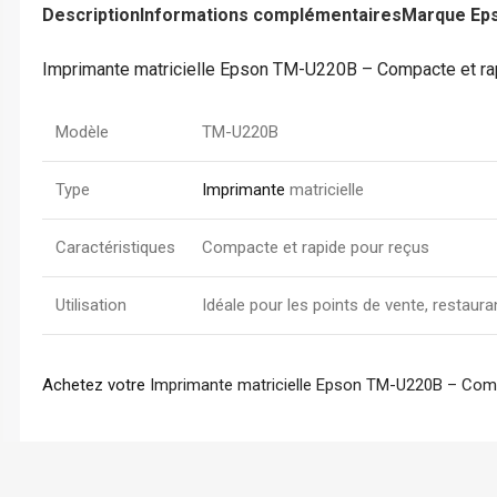
Description
Informations complémentaires
Marque Ep
Chemise à Rabat
Enveloppe
Imprimante matricielle Epson TM-U220B – Compacte et r
Chemise à Clip
Ramette Chemise
Modèle
TM-U220B
ARCHIVES
Boîte Archive Cartonnée
Type
Imprimante
matricielle
Boîte Archive en Poly
Caractéristiques
Compacte et rapide pour reçus
Dossier Suspendu
Utilisation
Idéale pour les points de vente, restau
Achetez votre
Imprimante matricielle Epson TM-U220B – Comp