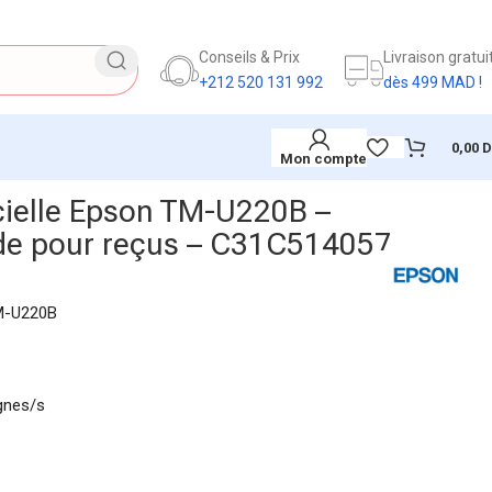
Conseils & Prix
Livraison gratui
+212 520 131 992
dès 499 MAD !
0,00
Mon compte
cielle Epson TM-U220B –
de pour reçus – C31C514057
-U220B
ignes/s