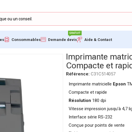
GRATUIT
ues
Consommables
Demande devis
Aide & Contact
TM-U220B – Compacte et rapide pour reçus – C31C514057
Imprimante matri
Compacte et rapi
Référence:
C31C514057
Imprimante matricielle
Epson
TM
Compacte et rapide
Résolution
180 dpi
Vitesse impression jusqu’à 4,7 l
Interface série RS-232
Conçue pour points de vente