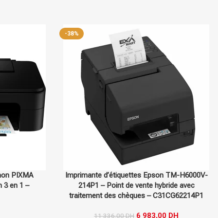
Sur commande
Brother
Sur commande
on TM-H6000V-
Imprimante d’étiquettes Brother QL1100C –
bride avec
Connectivité USB grand format – QL1100C
C31CG62214P1
3 044,00
DH
Imprimante d’
étiquettes
Brother
QL1100C
00
DH