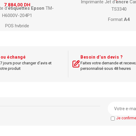
e Jet d'
encre
Canon PIXMA
Imprimante d'
étiquettes
TS3340
H6000V-214P1
Format
A4
Point de vente hybr
ion
3-en-1 (impression, scan,
Traitement chèques ef
copie)
Impression thermique 
n
d'impression jusqu'à 4800 x
Interfaces USB, série,
E
1200 dpi
t ou échangé
Besoin d’un devis ?
Résolution
180 d
7 jours pour changer d’avis et
Faites votre demande et receve
nectivité
Wi-Fi
, USB
otre produit
personnalisé sous 48 heures
Vitesse d’impression jusqu
 mobile via Canon PRINT app
Conçue pour commerces 
ible
Windows et
Mac
OS
ession : jusqu'à 7,7 ipm (noir) /
4 ipm (
couleur
)
ité papier : 60 feuilles
Je confirm
an
LCD monochrome
pacte et silencieuse