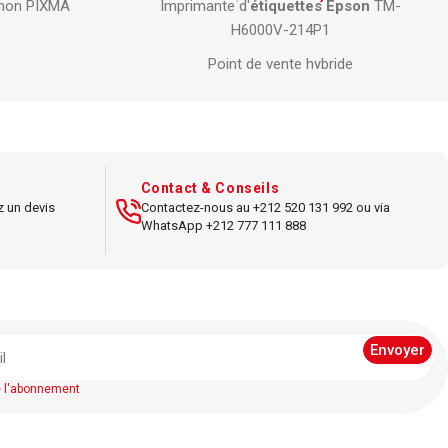
Epson
TM-
Grand format jusqu’à 103 mm de large
Connectivité
USB
ide
Résolution
300 x 600 dpi
ficace
Vitesse impression jusqu’à 110 mm/s
rapide
Compatible
Windows et
Mac
thernet
Impression de codes-barres et logos
Contact & Conseils
pi
z un devis
Contactez-nous au +212 520 131 992 ou via
Logiciel de création inclus
WhatsApp +212 777 111 888
’à 150 mm/s
et banques
e l'abonnement