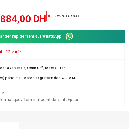
 884,00
DH
Rupture de stock
nder rapidement sur WhatsApp
t - 12. août
a : Avenue Haj Omar Riffi, Mers Sultan.
res) partout au Maroc et gratuite dès 499 MAD.
Dos 8 cm
ganisation
nte
nformatique
,
Terminal point de vente
Epson
 EN CARTE
rangement