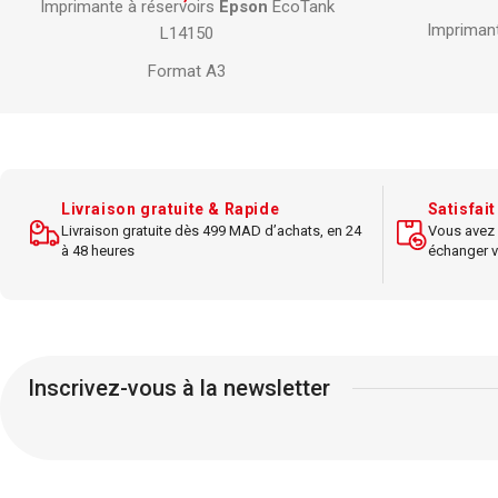
Imprimant
7 884,00
DH
Imprimante d'
étiquettes
Epson
TM-
H6000V-204P1
POS hybride
Multifonct
Impression reçus et traitement chèques
Vitesse impression jusqu'à 150 mm/s
Résolutio
Résolution
180 dpi
Livraison gratuite & Rapide
Satisfai
Livraison gratuite dès 499 MAD d’achats, en 24
Vous avez 
Con
Interface USB
et série
à 48 heures
échanger v
Impression
Fonction de lecture chèques intégrée
Compat
Fiabilité professionnelle
Vitesse d'impr
Inscrivez-vous à la newsletter
Capac
Écr
Com