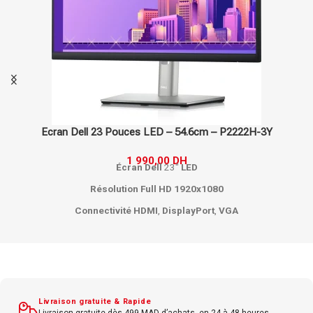
Ecran Dell 23 Pouces LED – 54.6cm – P2222H-3Y
1 990,00
DH
Écran
Dell
23"
LED
Résolution
Full
HD
1920x1080
Connectivité
HDMI
,
DisplayPort
,
VGA
Temps de réponse 5 ms
Luminosité 250 cd/m²
Contraste 1000:1
Angle de vision large
Livraison gratuite & Rapide