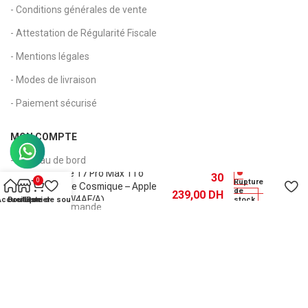
- Conditions générales de vente
- Attestation de Régularité Fiscale
- Mentions légales
- Modes de livraison
- Paiement sécurisé
MON COMPTE
- Tableau de bord
iPhone 17 Pro Max 1To
30
0
Rupture
- Mon compte
Orange Cosmique – Apple
de
239,00
DH
(MFYW4AF/A)
Accueil
Boutique
Liste de souhaits
Panier
stock
- Suivi de commande
- Panier
- Wishlist
Copyright 2026 © Kapia Maroc - Tous droits réservés