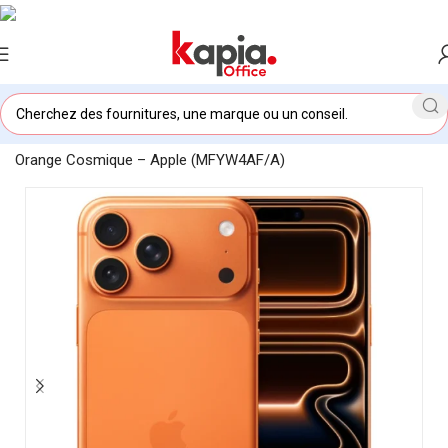
Accueil
/
KAPIA OFFICE MAROC
/
iPhone 17 Pro Max 1To
Orange Cosmique – Apple (MFYW4AF/A)