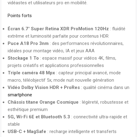
vidéastes et utilisateurs pro en mobilité.
Points forts
Écran 6.7″ Super Retina XDR ProMotion 120Hz
: fluidité
extrême et luminosité parfaite pour contenus HDR
Puce A18 Pro 3nm
: des performances révolutionnaires,
idéales pour montage vidéo, IA et jeux AAA
Stockage 1 To
: espace massif pour vidéos 4K, films,
projets créatifs et applications professionnelles
Triple caméra 48 Mpx
: capteur principal avancé, mode
macro, téléobjectif 5x, mode nuit nouvelle génération
Vidéo Dolby Vision HDR + ProRes
: qualité cinéma dans un
smartphone
Châssis titane Orange Cosmique
: légèreté, robustesse et
esthétique premium
5G, Wi-Fi 6E et Bluetooth 5.3
: connectivité ultra-rapide et
stable
USB-C + MagSafe
: recharge intelligente et transferts