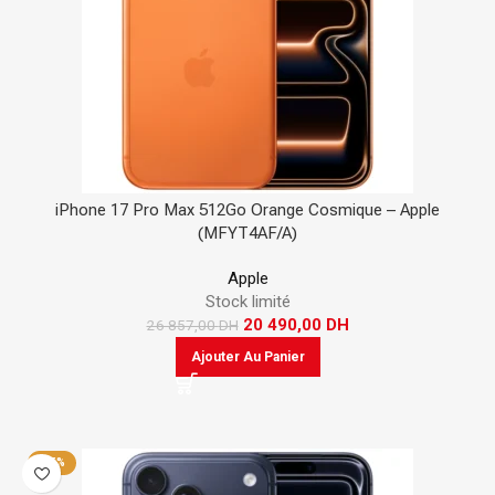
iPhone 17 Pro Max 512Go Orange Cosmique – Apple
(MFYT4AF/A)
Apple
Stock limité
20 490,00
DH
26 857,00
DH
Ajouter Au Panier
-15%