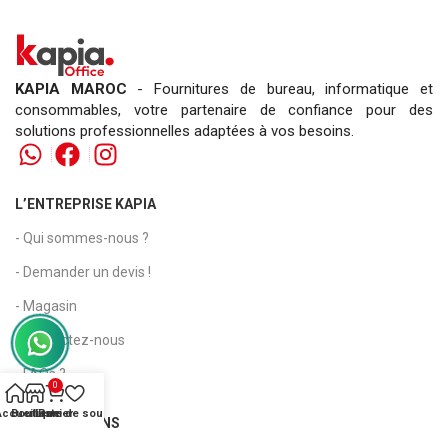
KAPIA MAROC
- Fournitures de bureau, informatique et
consommables, votre partenaire de confiance pour des
solutions professionnelles adaptées à vos besoins.
L’ENTREPRISE KAPIA
- Qui sommes-nous ?
- Demander un devis !
- Magasin
- Contactez-nous
- FAQs ?
0
Accueil
Boutique
Liste de souhaits
Panier
INFORMATIONS