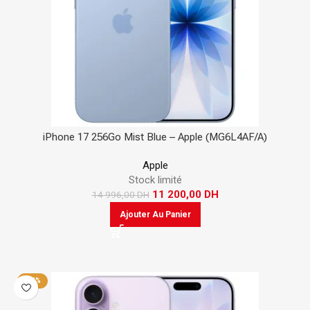
iPhone 17 256Go Mist Blue – Apple (MG6L4AF/A)
Apple
Stock limité
11 200,00
DH
14 996,00
DH
Ajouter Au Panier
-25%