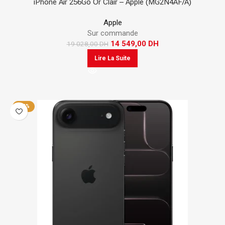
iPhone Air 256Go Or Clair – Apple (MG2N4AF/A)
Apple
Sur commande
14 549,00
DH
19 028,00
DH
Lire La Suite
-24%