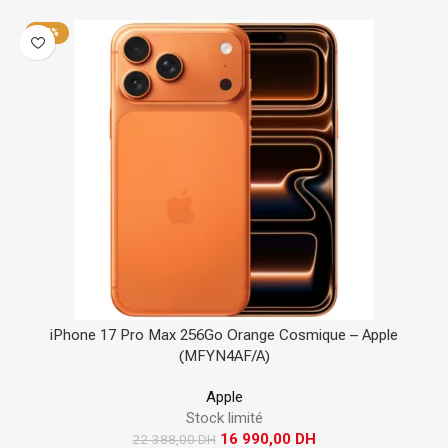
-24%
iPhone 17 Pro Max 256Go Orange Cosmique – Apple
(MFYN4AF/A)
Apple
Stock limité
16 990,00
DH
22 388,00
DH