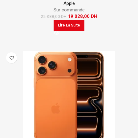
Apple
Sur commande
19 028,00
DH
22 388,00
DH
Lire La Suite