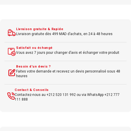
SSD 1 To
Carte graphique NVIDIA RTX (selon version)
Boîtier noir tour
Livraison gratuite & Rapide
Connectivité avancée (USB-C, LAN, HDMI)
Livraison gratuite dès 499 MAD d’achats, en 24 à 48 heures
Windows 11 Pro
Satisfait ou échangé
Haute performance pour création et calcul intensif
Vous avez 7 jours pour changer d’avis et échanger votre produit
Besoin d’un devis ?
Faites votre demande et recevez un devis personnalisé sous 48
heures
Contact & Conseils
Contactez-nous au +212 520 131 992 ou via WhatsApp +212 777
111 888