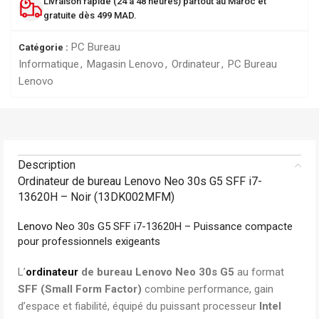
Livraison rapide (24 à 48 heures) partout au Maroc et
gratuite dès 499 MAD.
PC Bureau
Catégorie :
Informatique
,
Magasin Lenovo
,
Ordinateur
,
PC Bureau
Lenovo
Description
Ordinateur de bureau Lenovo Neo 30s G5 SFF i7-
13620H – Noir (13DK002MFM)
Lenovo
Neo 30s G5 SFF i7-13620H – Puissance compacte
pour professionnels exigeants
L’
ordinateur
de bureau Lenovo Neo 30s G5
au format
SFF (Small Form Factor)
combine performance, gain
d’espace et fiabilité, équipé du puissant processeur
Intel