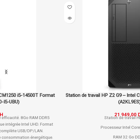
Station de travail HP Z2 G9 – Intel Core i7-14700 – Boîtier noir
(A2KL9ES)
21 949,00
DH
Station de travail HP Z2 G9
Processeur Intel Core i7-14700
RAM 32 Go DDR5