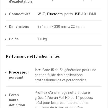
d’exploitation
Connectivité
Wi-Fi
,
Bluetooth
, ports
USB
3.0, HDMI
Dimensions
334 mm x 230 mm x 22.7 mm
Poids
1.6 kg
Performance et fonctionnalités
Intel
Core i5 de 5e génération pour une
Processeur
gestion fluide des applications
puissant
professionnelles et personnelles
Profitez d’une image nette et claire
Écran
grâce à l’écran Full HD de 14 pouces,
haute
idéal pour les présentations et les
définition
sessions de travail prolongées