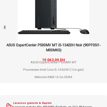
ASUS ExpertCenter P500MV MT i5-13420H Noir (90PF05I1-
M00MK0)
10 063,00
DH
ASUS ExpertCenter P500MV MT
Processeur Intel Core i5-13420H (12e gen)
Mémoire RAM 16 Go DDR4
Stockage SSD 512 Go NVMe
Carte graphique intégrée Intel UHD Graphics
Système Windows 11 Pro 64-bit
Livraison gratuite & Rapide
Connectivité Wi-Fi 6, Bluetooth 5.2