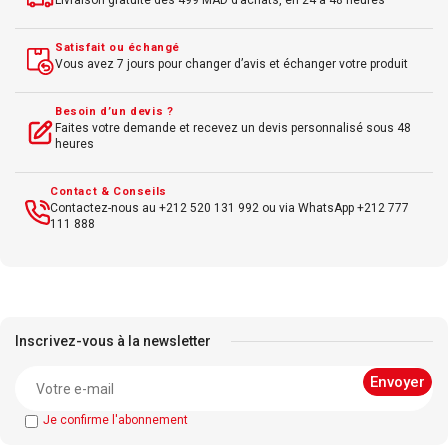
Livraison gratuite dès 499 MAD d’achats, en 24 à 48 heures
Ports USB 3.2 Gen 1, USB-C, HDMI
Satisfait ou échangé
Format Mini Tower
Vous avez 7 jours pour changer d’avis et échanger votre produit
Idéal usage professionnel et bureautique avancé
Besoin d’un devis ?
Faites votre demande et recevez un devis personnalisé sous 48
heures
Contact & Conseils
Contactez-nous au +212 520 131 992 ou via WhatsApp +212 777
111 888
Inscrivez-vous à la newsletter
Je confirme l'abonnement