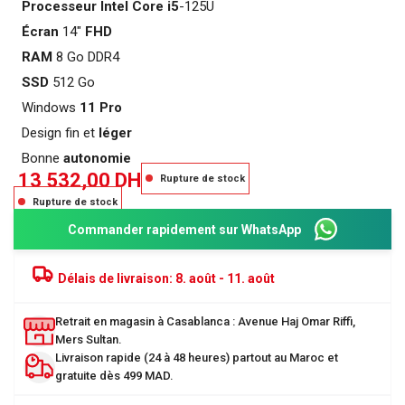
Processeur
Intel
Core i5
-125U
Écran
14″
FHD
RAM
8 Go DDR4
SSD
512 Go
Windows
11 Pro
Design fin et
léger
Bonne
autonomie
13 532,00
DH
Rupture de stock
Rupture de stock
Commander rapidement sur WhatsApp
Délais de livraison:
8. août - 11. août
Retrait en magasin à Casablanca : Avenue Haj Omar Riffi,
Mers Sultan.
Livraison rapide (24 à 48 heures) partout au Maroc et
gratuite dès 499 MAD.