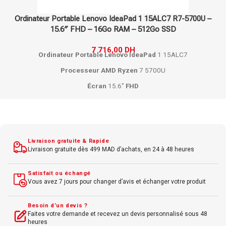
Ordinateur Portable Lenovo IdeaPad 1 15ALC7 R7-5700U –
15.6″ FHD – 16Go RAM – 512Go SSD
7 716,00
DH
Ordinateur Portable
Lenovo
IdeaPad
1 15ALC7
Processeur
AMD
Ryzen
7 5700U
Écran
15.6"
FHD
RAM
16 Go DDR4
SSD
512 Go
Windows 11
Livraison gratuite & Rapide
Usage quotidien polyvalent
Livraison gratuite dès 499 MAD d’achats, en 24 à 48 heures
Satisfait ou échangé
Vous avez 7 jours pour changer d’avis et échanger votre produit
Besoin d’un devis ?
Faites votre demande et recevez un devis personnalisé sous 48
heures