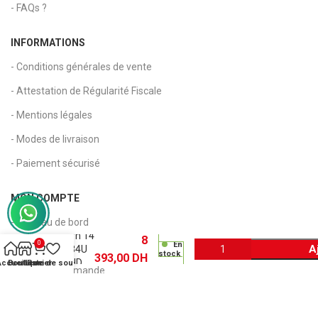
- FAQs ?
INFORMATIONS
- Conditions générales de vente
- Attestation de Régularité Fiscale
- Mentions légales
- Modes de livraison
- Paiement sécurisé
Ordinateur
MON COMPTE
Portable
MSI
- Tableau de bord
Modern 14
8
0
En
- Mon compte
A
i5-1334U
stock
393,00
DH
14″ FHD
Accueil
Boutique
Liste de souhaits
Panier
- Suivi de commande
(9S7-
14S111-
- Panier
674)