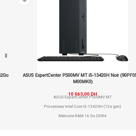
ASUS ExpertCenter P500MV MT i5-13420H Noir (90PF05I1-
M00MK0)
10 063,00
DH
ASUS ExpertCenter P500MV MT
Processeur Intel Core i5-13420H (12e gen)
Mémoire RAM 16 Go DDR4
Stockage SSD 512 Go NVMe
Carte graphique intégrée Intel UHD Graphics