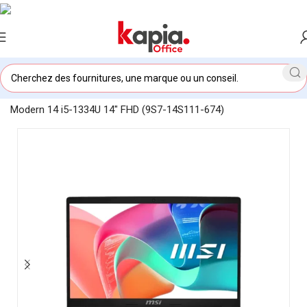
Accueil
/
KAPIA OFFICE MAROC
/
Ordinateur Portable MSI
Modern 14 i5-1334U 14″ FHD (9S7-14S111-674)