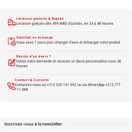
Système Windows 11 Pro 64-bit
Connectivité Wi-Fi 6, Bluetooth 5.2
Livraison gratuite & Rapide
Livraison gratuite dès 499 MAD d’achats, en 24 à 48 heures
Ports USB 3.2 Gen 1, USB-C, HDMI
Format Mini Tower
Satisfait ou échangé
Vous avez 7 jours pour changer d’avis et échanger votre produit
Idéal usage professionnel et bureautique avancé
Besoin d’un devis ?
Faites votre demande et recevez un devis personnalisé sous 48
heures
Contact & Conseils
Contactez-nous au +212 520 131 992 ou via WhatsApp +212 777
111 888
Inscrivez-vous à la newsletter