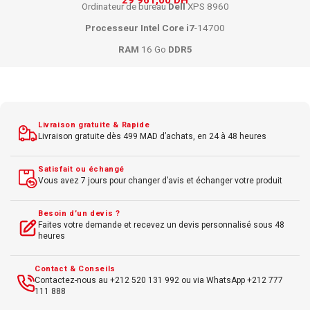
29 961,00
DH
Ordinateur de bureau
Dell
XPS 8960
Processeur
Intel
Core i7
-14700
RAM
16 Go
DDR5
SSD
1 To NVMe
Carte graphique
NVIDIA
RTX (modèle spécifique selon config)
Windows 11
Livraison gratuite & Rapide
Connectivité
complète (
USB-C
,
HDMI
,
Ethernet
)
Livraison gratuite dès 499 MAD d’achats, en 24 à 48 heures
Puissant pour création et
gaming
Satisfait ou échangé
Vous avez 7 jours pour changer d’avis et échanger votre produit
Besoin d’un devis ?
Faites votre demande et recevez un devis personnalisé sous 48
heures
Contact & Conseils
Contactez-nous au +212 520 131 992 ou via WhatsApp +212 777
111 888