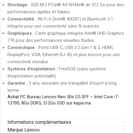
Stockage :
SSD M.2 PCIe® 4.0 NVMe® de 512 Go pour des
performances rapides et fiables.
Connectivité :
Wi-Fi 6 (Intel® AX201) et Bluetooth 5.1
intégrés pour une connectivité sans fil avancée.
Graphiques :
Carte graphique intégrée Intel® UHD Graphics
770 pour des performances visuelles fluides.
Connectique :
Ports USB-C, USB 3.2 Gen 1 & 2, HDMI,
DisplayPort, VGA, Ethernet RJ-45, et plus encore pour une
connectivité étendue.
Système d’exploitation :
FreeDOS (sans système
d’exploitation préinstallé).
Garantie :
3 ans, assurant une tranquillité d’esprit à long
terme.
Achat
PC Bureau Lenovo Neo 50s G5 SFF – Intel Core i7-
13700, 8Go DDR5, 512Go SSD sur kapia.ma
Informations complémentaires
Marque Lenovo