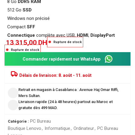
8 Go
DDR5
RAM
512 Go
SSD
Windows non précisé
Compact
SFF
Connectique
complète avec USB,
HDMI
,
DisplayPort
13 315,00
DH
Rupture de stock
Rupture de stock
Commander rapidement sur WhatsApp
Délais de livraison:
8. août - 11. août
Retrait en magasin à Casablanca : Avenue Haj Omar Riffi,
Mers Sultan.
Livraison rapide (24 à 48 heures) partout au Maroc et
gratuite dès 499 MAD.
PC Bureau
Catégorie :
Boutique Lenovo
,
Informatique
,
Ordinateur
,
PC Bureau