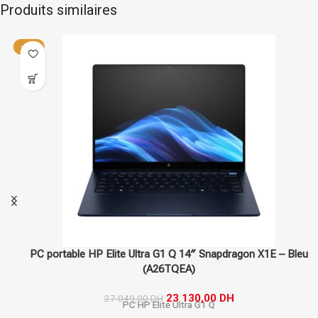
Produits similaires
Hp
Stock limité
-14%
PC portable HP Elite Ultra G1 Q 14″ Snapdragon X1E – Bleu
(A26TQEA)
23 130,00
DH
27 049,00
DH
PC HP Elite Ultra G1 Q