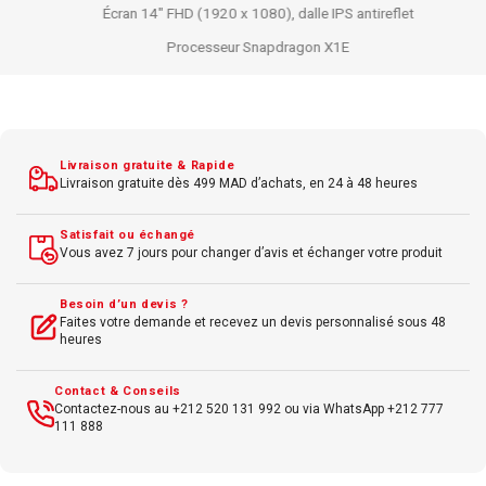
Écran 14" FHD (1920 x 1080), dalle IPS antireflet
Processeur Snapdragon X1E
RAM 16 Go LPDDR5
Stockage SSD 512 Go
Système Windows 11 Pro
Livraison gratuite & Rapide
Connectivité : Wi-Fi 7, Bluetooth 5.3, 2 x USB-C
Livraison gratuite dès 499 MAD d’achats, en 24 à 48 heures
Clavier rétroéclairé
Satisfait ou échangé
Caméra 5 MP avec infrarouge
Vous avez 7 jours pour changer d’avis et échanger votre produit
Autonomie jusqu’à 18 heures
Besoin d’un devis ?
Design ultra-fin et léger
Faites votre demande et recevez un devis personnalisé sous 48
heures
Couleur : Bleu
Contact & Conseils
Contactez-nous au +212 520 131 992 ou via WhatsApp +212 777
111 888