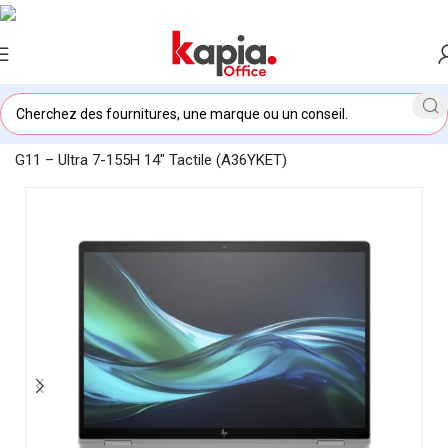
Accueil
/
KAPIA OFFICE MAROC
/
PC convertible HP x360 1040
G11 – Ultra 7-155H 14″ Tactile (A36YKET)