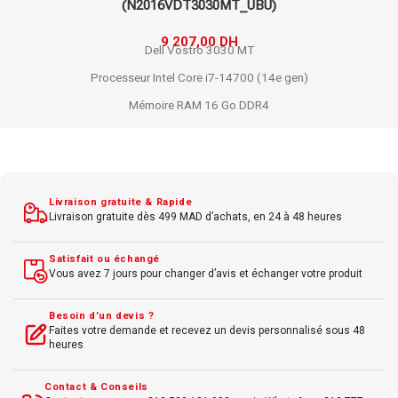
SSD 512GB – DL-LAT3550-I7-W
13 546,00
DH
14 988,00
DH
PC portable
Dell
Latitude 3550
Processeur
Intel
i7-1355U
RAM
16 Go
SSD
512 Go
Écran
15,6"
Full
HD
Windows
11 Pro
Livraison gratuite & Rapide
Connectivité
Wi-Fi
6, Bluetooth 5.2
Livraison gratuite dès 499 MAD d’achats, en 24 à 48 heures
Sécurité avancée
Satisfait ou échangé
Vous avez 7 jours pour changer d’avis et échanger votre produit
Besoin d’un devis ?
Faites votre demande et recevez un devis personnalisé sous 48
heures
Contact & Conseils