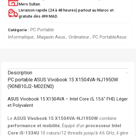
Mers Sultan.
Livraison rapide (24 à 48 heures) partout au Maroc et
gratuite dès 499 MAD.
PC Portable
Catégorie :
Informatique
,
Magasin Asus
,
Ordinateur
,
PC Portable
Asus
Description
PC portable ASUS Vivobook 15 X1504VA-NJ1950W
(90NB10J2-M02EN0)
ASUS
Vivobook 15 X1504VA – Intel Core i5, 15.6″ FHD, Léger
et Polyvalent
Le
ASUS Vivobook 15 X1504VA-NJ1950W
combine
performance et mobilité
, Équipé d’un
processeur Intel
Core i5-1334U
10 cœurs/12 threads jusqu’à 4.6 GHz, il gère