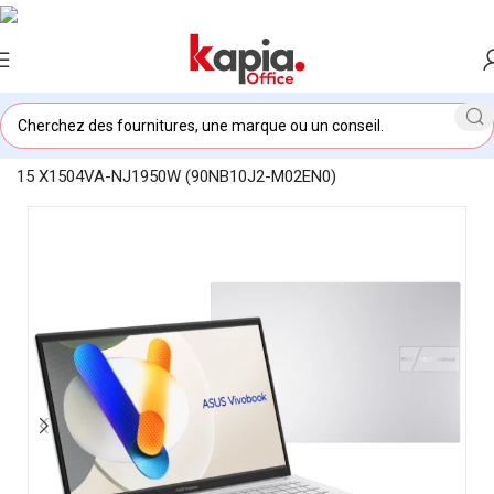
Accueil
/
KAPIA OFFICE MAROC
/
PC portable ASUS Vivobook
15 X1504VA-NJ1950W (90NB10J2-M02EN0)