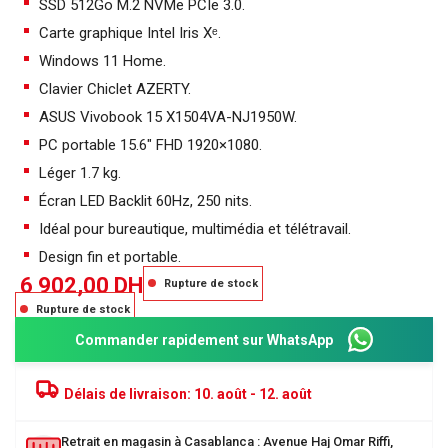
SSD 512Go M.2 NVMe PCIe 3.0.
Carte graphique Intel Iris Xᵉ.
Windows 11 Home.
Clavier Chiclet AZERTY.
ASUS Vivobook 15 X1504VA-NJ1950W.
PC portable 15.6″ FHD 1920×1080.
Léger 1.7 kg.
Écran LED Backlit 60Hz, 250 nits.
Idéal pour bureautique, multimédia et télétravail.
Design fin et portable.
6 902,00
DH
Rupture de stock
Rupture de stock
Commander rapidement sur WhatsApp
Délais de livraison:
10. août - 12. août
Retrait en magasin à Casablanca : Avenue Haj Omar Riffi,