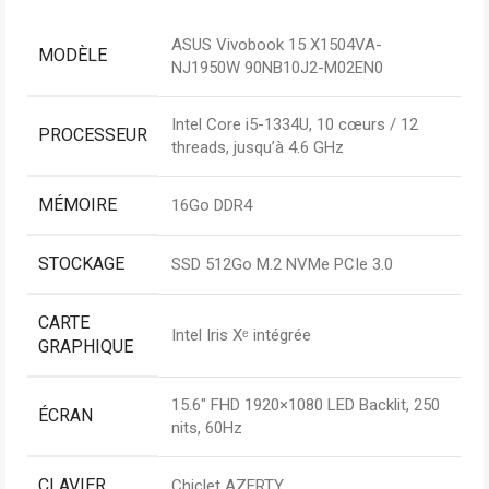
ASUS Vivobook 15 X1504VA-
MODÈLE
NJ1950W 90NB10J2-M02EN0
Intel Core i5-1334U, 10 cœurs / 12
PROCESSEUR
threads, jusqu’à 4.6 GHz
MÉMOIRE
16Go DDR4
STOCKAGE
SSD 512Go M.2 NVMe PCIe 3.0
CARTE
Intel Iris Xᵉ intégrée
GRAPHIQUE
15.6″ FHD 1920×1080 LED Backlit, 250
ÉCRAN
nits, 60Hz
CLAVIER
Chiclet AZERTY