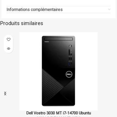
Informations complémentaires
Produits similaires
Dell
Sur commande
-10%
Ordinateur portable Dell Latitude 3550 i7-1355U, 16GB RAM,