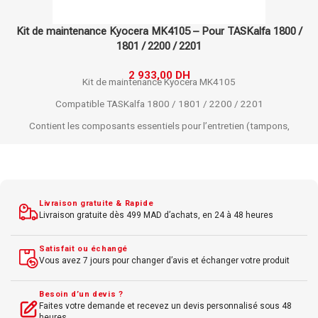
 /
Tambour Hp 332A Imagerie Laser d’origine – Noir – W133
2 433,00
DH
2 828,00
DH
Type de consommable : Tambour
d'imagerie
Couleur : Noir
Compatibilité : Imprimantes HP LaserJ
Pro 400 MFP M425dn, MFP M425dw, M
M425dw+, MFP M425dn+
Livraison gratuite & Rapide
Rendement : Jusqu'à 30 000 pages à un
Livraison gratuite dès 499 MAD d’achats, en 24 à 48 heures
couverture de 5 %
Satisfait ou échangé
Vous avez 7 jours pour changer d’avis et échanger votre produit
Dimensions : 483 mm x 98 mm x 98 m
Poids : 1,2 kg
Besoin d’un devis ?
Faites votre demande et recevez un devis personnalisé sous 48
heures