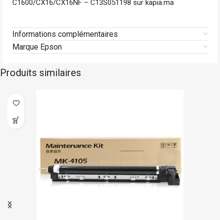
C1600/CX16/CX16NF – C13S051198 sur kapia.ma
Informations complémentaires
Marque Epson
Produits similaires
stock
Hp
En 
-14%