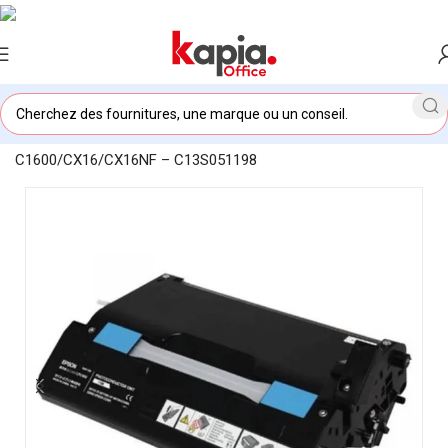
Accueil
/
KAPIA OFFICE MAROC
/
Photoconducteur Epson AL-
C1600/CX16/CX16NF – C13S051198