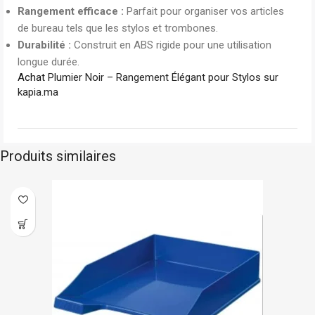
Rangement efficace :
Parfait pour organiser vos articles
de bureau tels que les stylos et trombones.
Durabilité :
Construit en ABS rigide pour une utilisation
longue durée.
Achat
Plumier Noir – Rangement Élégant pour Stylos sur
kapia.ma
Produits similaires
ock
Deli
En st