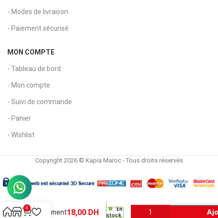
- Modes de livraison
- Paiement sécurisé
MON COMPTE
- Tableau de bord
- Mon compte
- Suivi de commande
- Panier
- Wishlist
Copyright 2026 © Kapia Maroc - Tous droits réservés
Plumier
Noir –
0
En
18,00
DH
Ajo
Rangement
stock