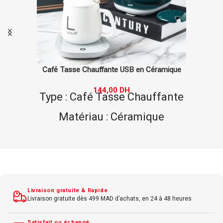
Organiseur de Bureau en Métal FABO
36,00
DH
Type : Organiseur de Bureau
Matériau : Métal
Usage : Bureau
Caractéristiques : Fonctionnel
Taille : Grande
Livraison gratuite & Rapide
Accessoires : Aucun
Livraison gratuite dès 499 MAD d’achats, en 24 à 48 heures
Satisfait ou échangé