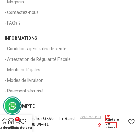
- Magasin
- Contactez-nous
- FAQs ?
INFORMATIONS
- Conditions générales de vente
- Attestation de Régularité Fiscale
- Mentions légales
- Modes de livraison
- Paiement sécurisé
MON COMPTE
3
Routeur Wi-Fi Gaming TP-
- Tableau de bord
030,00
DH
Link Archer GX90 – Tri-Band
0
Rupture
de
AX6600 Wi-Fi 6
2
- Mon compte
Accueil
Boutique
Liste de souhaits
Panier
stock
(ARCHERGX90)
831,00
DH
- Suivi de commande