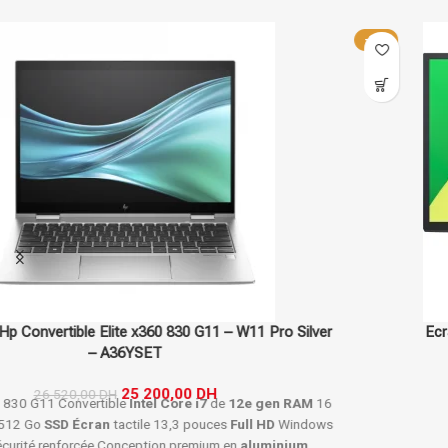
-17%
Ecran Dell 24 Pouces – 60.5cm – E2423H-3Y
1 800,00
DH
2 160,00
DH
Écran
Dell
24"
LED
Résolution
Full
HD
1920x1080
Connectivité
HDMI
,
DisplayPort
,
VGA