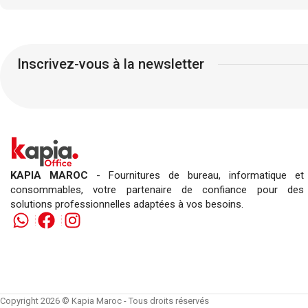
12x
Éclairage : LED intégré
Alimentation : 3 piles R03
Inscrivez-vous à la newsletter
(incluses)
Poignée : Ergonomique avec
revêtement en caoutchouc
KAPIA MAROC
- Fournitures de bureau, informatique et
consommables, votre partenaire de confiance pour des
solutions professionnelles adaptées à vos besoins.
Copyright 2026 © Kapia Maroc - Tous droits réservés