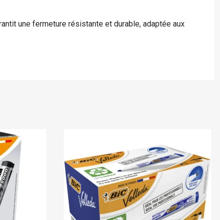
s A4
antit une fermeture résistante et durable, adaptée aux
 - Boite
écurisé
En stock
Comix
Stock limité