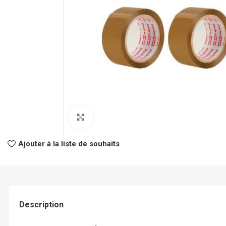
Click to enlarge
CLASSEURS
AUTRES
Ajouter à la liste de souhaits
Classeur à Levier
Spirale
Classeur Rigide
Fastener
Intercalaire
Pochette Perfor
Description
Parapheur
Panier à Courrie
CHEMISES
Porte Bloc Note