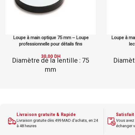
Loupe à main optique 60 mm – Loupe de
Boîte de 12 
lecture de haute qualité
2000 – BIC
24,00
DH
Diamètre de la lentille : 60
mm
Type : M
Grossissement : 3,5x
Matériau de la lentille :
Acrylique
Modèl
Type de lentille : Bifocale
Usage : 
Livraison gratuite & Rapide
Satisfai
Livraison gratuite dès 499 MAD d’achats, en 24
Vous avez 
mul
Grossissement secondaire :
à 48 heures
échanger v