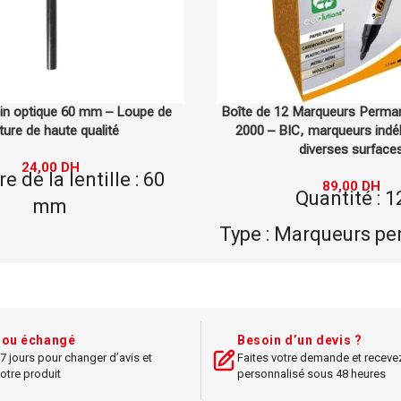
Marqueurs Permanents Marking
Boîte de 12 Marqueurs Table
COULEUR
, marqueurs indélébiles pour
Velleda – Bic, marqueurs pour
diverses surfaces
et surfaces effaçab
89,00
DH
92,00
DH
Quantité : 12
Quantité : 1
arqueurs permanents
Type : Marqueurs e
Marque : BIC
Marque : BI
e : Marking 2000
Modèle : Vell
Écriture durable sur
Usage : Idéal pour 
t ou échangé
Besoin d’un devis ?
7 jours pour changer d’avis et
Faites votre demande et receve
tiples surfaces
blancs
otre produit
personnalisé sous 48 heures