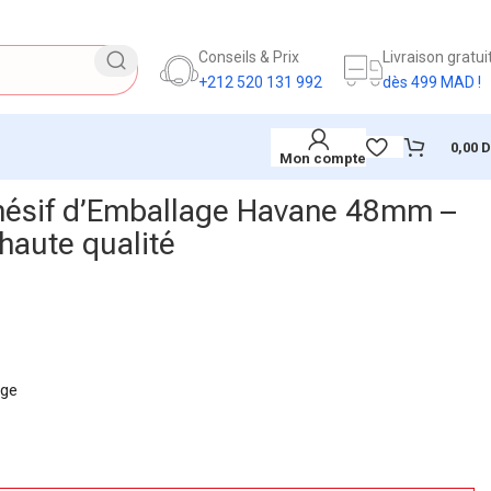
Conseils & Prix
Livraison gratui
+212 520 131 992
dès 499 MAD !
0,00
Mon compte
ésif d’Emballage Havane 48mm –
haute qualité
age