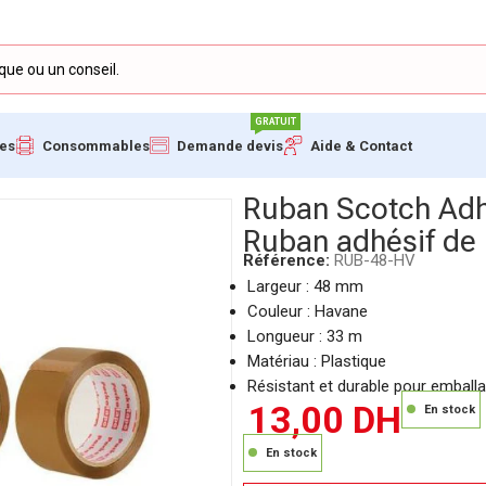
GRATUIT
ues
Consommables
Demande devis
Aide & Contact
age Havane 48mm – Ruban adhésif de haute qualité
Ruban Scotch Adh
Ruban adhésif de 
Référence:
RUB-48-HV
Largeur : 48 mm
Couleur : Havane
Longueur : 33 m
Matériau : Plastique
Résistant et durable pour emball
13,00
DH
En stock
En stock