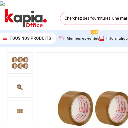
HOT
TOUS NOS PRODUITS
Meilleures ventes
Informatiq
Accueil
/
KAPIA OFFICE MAROC
/
Ruban Scotch Adhésif d’Emball