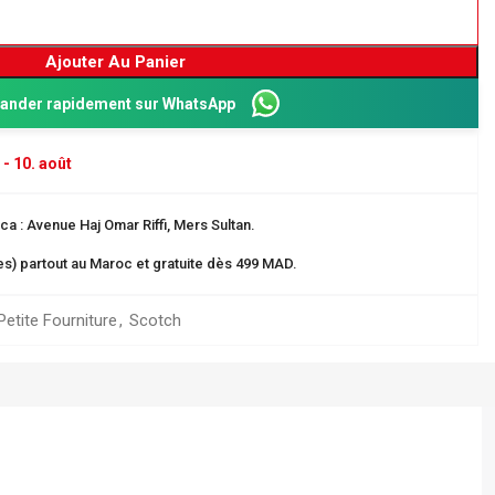
Ajouter Au Panier
nder rapidement sur WhatsApp
 - 10. août
a : Avenue Haj Omar Riffi, Mers Sultan.
res) partout au Maroc et gratuite dès 499 MAD.
Petite Fourniture
,
Scotch
Dos 8 cm
ganisation
 EN CARTE
rangement