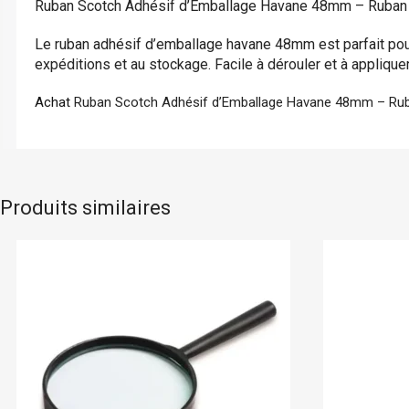
Ruban Scotch Adhésif d’Emballage Havane 48mm – Ruban a
Chemise à Rabat
Enveloppe
Le ruban adhésif d’emballage havane 48mm est parfait pour 
Chemise à Clip
expéditions et au stockage. Facile à dérouler et à appliquer
Ramette Chemise
Achat
Ruban Scotch Adhésif d’Emballage Havane 48mm – Ruban
ARCHIVES
Boîte Archive Cartonnée
Boîte Archive en Poly
Produits similaires
Boston
En stock
Bic
Dossier Suspendu