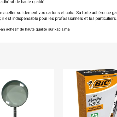
dhésif de haute qualité
élégante pour document
7,00
DH
sceller solidement vos cartons et colis. Sa forte adhérence gar
, il est indispensable pour les professionnels et les particuliers.
Boite d'archive plastique
 adhésif de haute qualité sur kapia.ma
polypropylene Dos 08 cm
robuste pour archivage s
19,00
DH
En stock
Bic