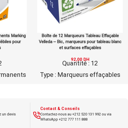
au Effaçable
Machine de plastification COMIX F9099W –
 tableau blanc
Plastifie avec Efficacité et Précision
les
600,00
DH
Type : Plastification à chaud
2
Capacité : A3
ffaçables
Vitesse : 300 mm/min
C
Idéal pour : Documents
eda
professionnels
tableaux
Contact & Conseils
z un devis
Contactez-nous au +212 520 131 992 ou via
WhatsApp +212 777 111 888