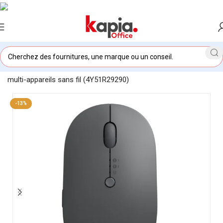
Accueil
/
KAPIA OFFICE MAROC
/
Souris Lenovo X9 Bluetooth
multi-appareils sans fil (4Y51R29290)
-13%