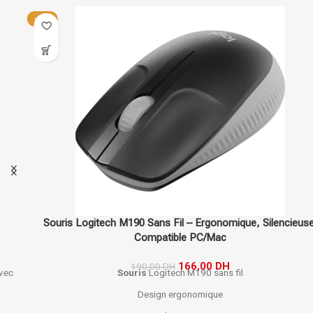
-13%
Souris Logitech M190 Sans Fil – Ergonomique, Silencieuse,
Compatible PC/Mac
166,00
DH
190,00
DH
Souris
Logitech M190 sans fil
Design ergonomique