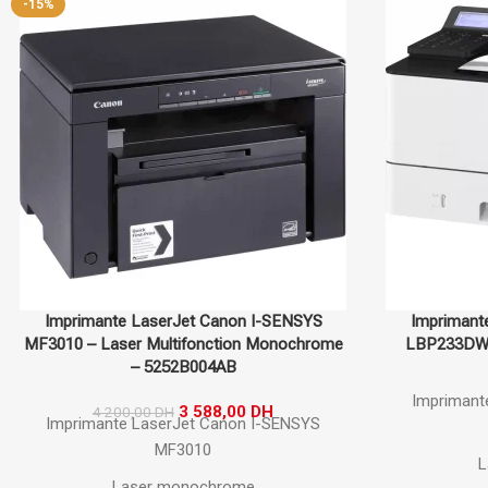
-15%
Imprimante LaserJet Canon I-SENSYS
Imprimant
MF3010 – Laser Multifonction Monochrome
LBP233DW 
– 5252B004AB
Imprimant
3 588,00
DH
4 200,00
DH
Imprimante LaserJet Canon I-SENSYS
MF3010
L
Laser monochrome