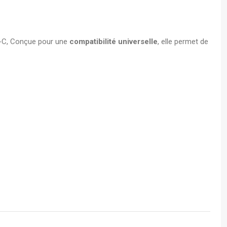
s A4
SB-C, Conçue pour une
compatibilité universelle
, elle permet de
 - Boite
écurisé