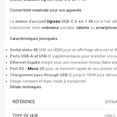
Chemise à Rabat
Enveloppe
Connectivité maximale pour vos appareils
Chemise à Clip
La
station d’accueil
Ugreen
USB-C 6-en-1 4K
est le hub ul
Ramette Chemise
transformer votre
ordinateur
portable,
tablette
ou
smartphone
ARCHIVES
Caractéristiques principales
Boîte Archive Cartonnée
Sortie vidéo 4K
UHD via HDMI pour un affichage ultra-net et f
Boîte Archive en Poly
Ports USB-A et USB-C
supplémentaires pour brancher vos péri
Dossier Suspendu
Ethernet Gigabit
intégré pour une connexion réseau filaire sta
Port SD /
Micro
SD
pour un transfert rapide de vos photos et
Chargement pass-through USB-C
jusqu’à 100W pour alimente
Design compact et léger, facile à transporter
Détails techniques
RÉFÉRENCE
20956
TYPE DE HUB
USB-C 