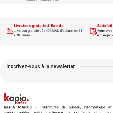
Multifonction
3-en-1 (impression, scan,
Résolution
: 
copie)
Résolution
: 600 x 600 dpi
Livraison gratuite & Rapide
Satisfai
Vit
Livraison gratuite dès 499 MAD d’achats, en 24
Vous avez 
Vitesse d'impression : jusqu'à 18 ppm
Connecti
à 48 heures
échanger v
Connectivité
USB
Impressio
Capacité papier : 250 feuilles
Capaci
Fonction copie rapide
Gestion facil
Inscrivez-vous à la newsletter
Design compact
et simple d’utilisation
Compatibl
Compatible
Windows et
Mac
OS
KAPIA MAROC
- Fournitures de bureau, informatique et
consommables, votre partenaire de confiance pour des