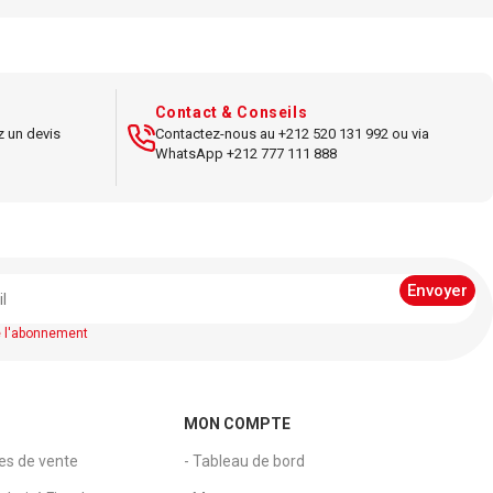
l pour vieux
Format compact et léger.
Compatible
ecteurs DVD.
Samsung Galaxy et appareils USB-C.
Produit
tion externe
officiel Samsung.
oles, box TV,
Contact & Conseils
édia.
z un devis
Contactez-nous au +212 520 131 992 ou via
WhatsApp +212 777 111 888
e l'abonnement
MON COMPTE
les de vente
- Tableau de bord