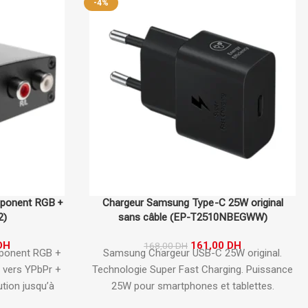
-4%
mponent RGB +
Chargeur Samsung Type-C 25W original
2)
sans câble (EP-T2510NBEGWW)
DH
161,00
DH
168,00
DH
ponent RGB +
Samsung Chargeur USB-C 25W original.
 vers YPbPr +
Technologie Super Fast Charging.
Puissance
tion jusqu’à
25W pour smartphones et tablettes.
érique vers
Protection contre surtension et surchauffe.