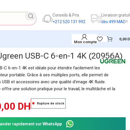
Conseils & Prix
Livraison gratui
+212 520 131 992
dès 499 MAD !
0,00
Mon compte
l Ugreen USB-C 6-en-1 4K (20956A)
B-C 6-en-1 4K est idéale pour étendre facilement les
teur portable. Grâce à ses multiples ports, elle permet de
 USB et accessoires avec une qualité d’image 4K fluide.
ffre une solution pratique pour le travail, le multitâche et la
0,00
DH
Rupture de stock
nder rapidement sur WhatsApp