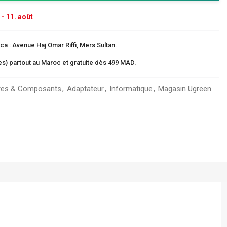
 - 11. août
a : Avenue Haj Omar Riffi, Mers Sultan.
res) partout au Maroc et gratuite dès 499 MAD.
res & Composants
,
Adaptateur
,
Informatique
,
Magasin Ugreen
Dos 8 cm
ganisation
 EN CARTE
rangement