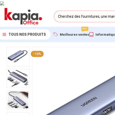
HOT
TOUS NOS PRODUITS
Meilleures ventes
Informatiq
Accueil
/
KAPIA OFFICE MAROC
/
Station d’accueil Ugreen USB-C
-13%