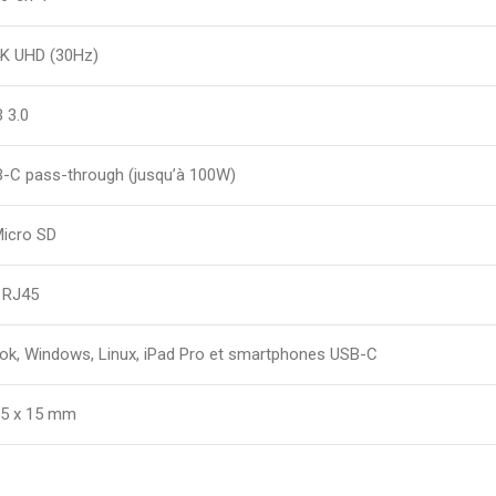
K UHD (30Hz)
 3.0
B-C pass-through (jusqu’à 100W)
Micro SD
t RJ45
k, Windows, Linux, iPad Pro et smartphones USB-C
55 x 15 mm