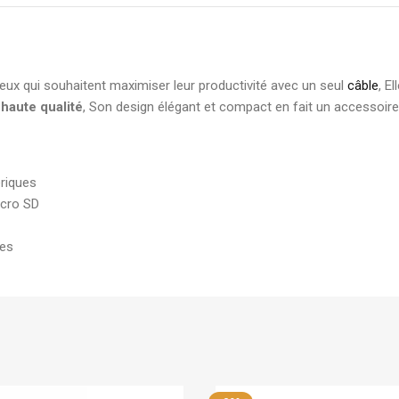
eux qui souhaitent maximiser leur productivité avec un seul
câble
, E
 haute qualité
, Son design élégant et compact en fait un accessoire 
ériques
icro SD
les
Sur commande
Generic