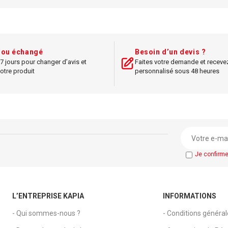
Impression seule
analogique facilement.
Idéa
projecteurs, écrans CRT ou l
600 x 600 dpi (améliorée à 1200
Plug-and-Play, pas d’alimenta
x 1200 dpi)
requise.
Compatible avec cons
t ou échangé
Besoin d’un devis ?
esse : jusqu'à 30 ppm
PC et lecteurs multim
7 jours pour changer d’avis et
Faites votre demande et receve
vité
Wi-Fi
,
Ethernet
, USB
otre produit
personnalisé sous 48 heures
n recto verso automatique
té papier : 250 feuilles
e via
écran
LCD monochrome
e
Windows,
Mac
OS et
Linux
Je confirm
L’ENTREPRISE KAPIA
INFORMATIONS
- Qui sommes-nous ?
- Conditions généra