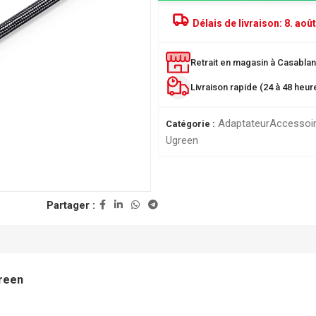
Délais de livraison:
8. août
Retrait en magasin à Casablanc
Livraison rapide (24 à 48 heu
Adaptateur
Accessoi
Catégorie :
Ugreen
PRODUITS POPULAIRE
Partager :
Classeur à levier SICLA 
Nuageux - Idéal pour l'or
de vos documents
28,00
DH
ée
reen
r
Chemise à Rabat 32*24
LUSTREE - Chemise de 