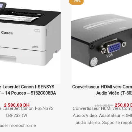
-29%
e LaserJet Canon I-SENSYS
Convertisseur HDMI vers Co
– 14 Pouces – 5162C008BA
Audio Vidéo (T-60
2 580,00
DH
250,00
350,00
DH
e LaserJet Canon I-SENSYS
Convertisseur HDMI vers Com
LBP233DW
Audio/Vidéo.
Adaptateur HDMI
audio stéréo.
Supporte résolu
aser monochrome
1080p.
Convertit signal num