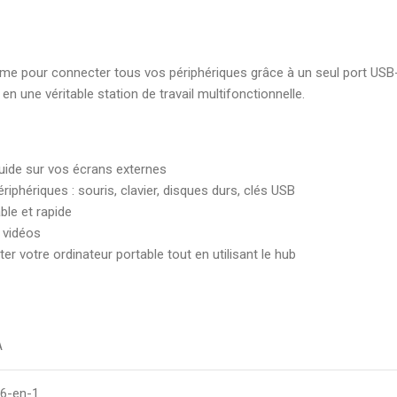
élégante pour document
7,00
DH
time pour connecter tous vos périphériques grâce à un seul port U
Boite d'archive plastique
en une véritable station de travail multifonctionnelle.
polypropylene Dos 08 cm
robuste pour archivage s
19,00
DH
luide sur vos écrans externes
phériques : souris, clavier, disques durs, clés USB
ble et rapide
 vidéos
r votre ordinateur portable tout en utilisant le hub
A
6-en-1