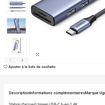
Click to enlarge
CLASSEURS
AUTRES
Ajouter à la liste de souhaits
Classeur à Levier
Spirale
Classeur Rigide
Fastener
Intercalaire
Pochette Perfor
Description
Informations complémentaires
Marque Ug
Parapheur
Panier à Courrie
CHEMISES
Porte Bloc Note
Station d’accueil Ugreen USB-C 6-en-1 4K