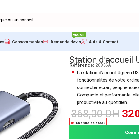
GRATUIT
ues
Consommables
Demande devis
Aide & Contact
 6-en-1 4K (20956A)
Station d’accuei
Référence:
20956A
La station d’accueil Ugreen US
fonctionnalités de votre ordina
connecter écran, périphériques
Compacte et performante, elle o
productivité au quotidien..
368,00
DH
32
Rupture de stock
Comma