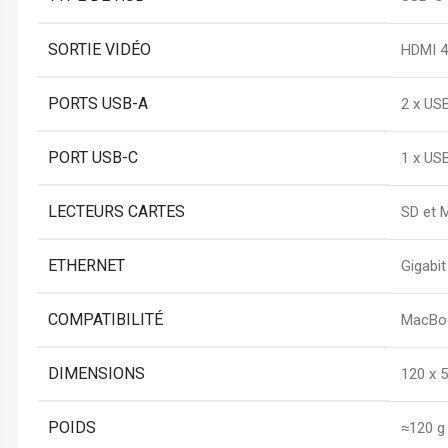
SORTIE VIDÉO
HDMI 4
PORTS USB-A
2 x USB
PORT USB-C
1 x US
LECTEURS CARTES
SD et 
ETHERNET
Gigabi
COMPATIBILITÉ
MacBoo
DIMENSIONS
120 x 
POIDS
≈120 g