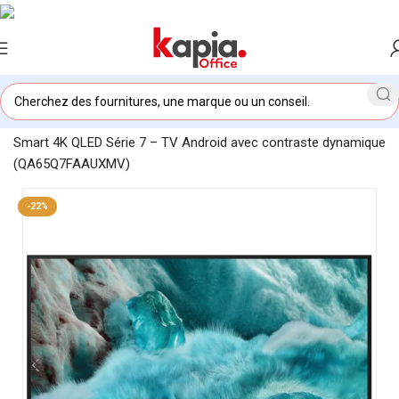
Accueil
/
KAPIA OFFICE MAROC
/
Télévision Samsung 65″
Smart 4K QLED Série 7 – TV Android avec contraste dynamique
(QA65Q7FAAUXMV)
-22%