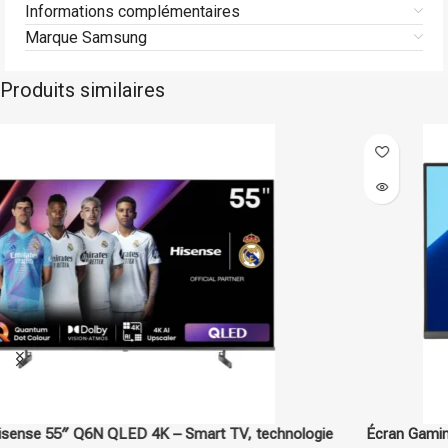
Informations complémentaires
Marque Samsung
Produits similaires
Asus
Sur commande
Écran Gaming ASUS VA279HG 27″ – Full HD, 120Hz, Eye Care,