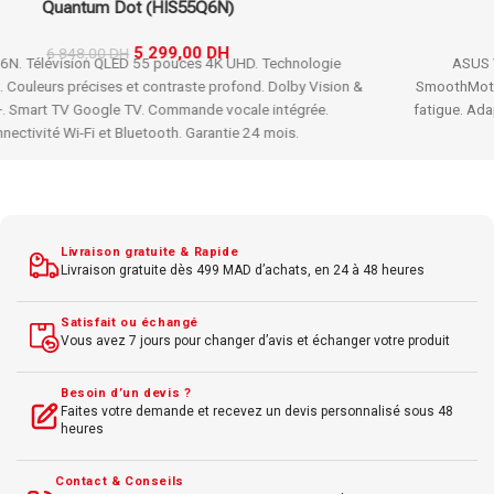
SmoothMotion (90LM04J1-B02371)
2 323,00
DH
ASUS VA279HG.
Écran gaming 27" Full HD.
Taux 120Hz
SmoothMotion.
Temps de réponse 1ms.
Technologie Eye Care anti-
fatigue.
Adaptive-Sync.
Luminosité 300 cd/m².
Design bordure fine.
Parfait gaming + travail multimédia.
Livraison gratuite & Rapide
Livraison gratuite dès 499 MAD d’achats, en 24 à 48 heures
Satisfait ou échangé
Vous avez 7 jours pour changer d’avis et échanger votre produit
Besoin d’un devis ?
Faites votre demande et recevez un devis personnalisé sous 48
heures
Contact & Conseils