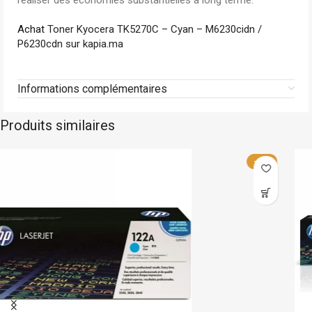
réaliser des économies substantielles à long terme.
Achat
Toner Kyocera TK5270C – Cyan – M6230cidn /
P6230cdn sur kapia.ma
Informations complémentaires
Produits similaires
Hp
En stock
-15%