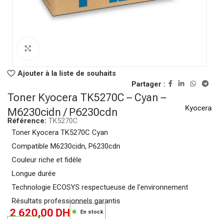
Click to enlarge
Ajouter à la liste de souhaits
Partager :
Toner Kyocera TK5270C – Cyan –
Kyocera
M6230cidn / P6230cdn
Référence:
TK5270C
Toner Kyocera TK5270C Cyan
Compatible M6230cidn, P6230cdn
Couleur riche et fidèle
Longue durée
Technologie ECOSYS respectueuse de l’environnement
Résultats professionnels garantis
2 620,00
DH
En stock