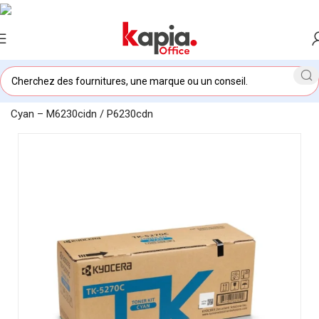
Accueil
/
KAPIA OFFICE MAROC
/
Toner Kyocera TK5270C –
Cyan – M6230cidn / P6230cdn