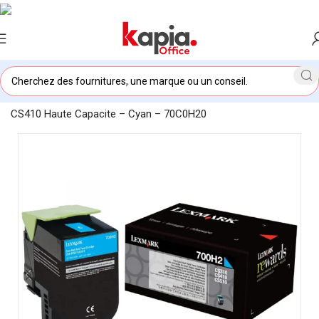
Accueil
/
KAPIA OFFICE MAROC
/
Toner Lexmark 700H2 CS310
CS410 Haute Capacite – Cyan – 70C0H20