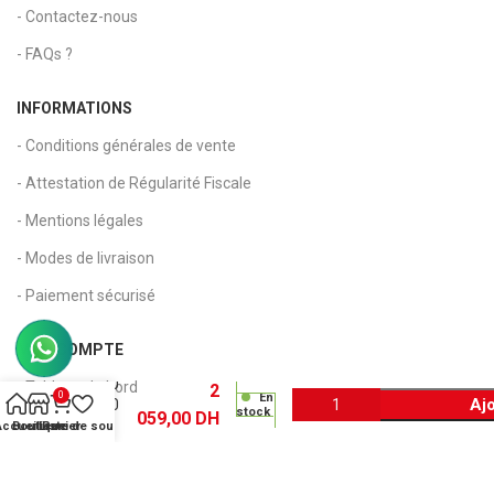
- Contactez-nous
- FAQs ?
INFORMATIONS
- Conditions générales de vente
- Attestation de Régularité Fiscale
- Mentions légales
- Modes de livraison
- Paiement sécurisé
Toner
Lexmark
MON COMPTE
700H2
CS310
- Tableau de bord
2
0
En
Ajo
CS410
stock
059,00
DH
- Mon compte
Haute
Accueil
Boutique
Liste de souhaits
Panier
Capacite
- Suivi de commande
– Cyan –
70C0H20