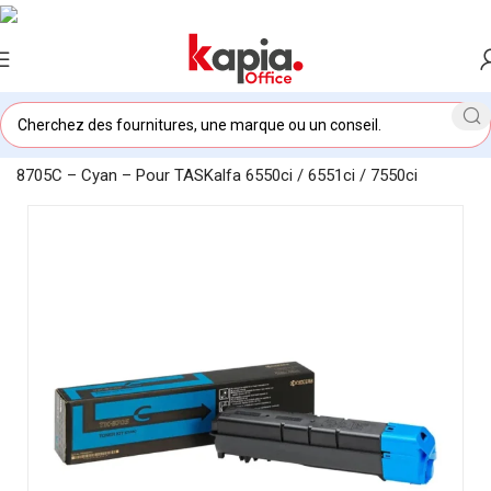
Accueil
/
KAPIA OFFICE MAROC
/
Toner original Kyocera TK-
8705C – Cyan – Pour TASKalfa 6550ci / 6551ci / 7550ci