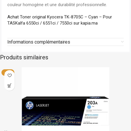
couleur homogène et une durabilité professionnelle.
Achat
Toner original Kyocera TK-8705C – Cyan – Pour
TASKalfa 6550ci / 6551ci / 7550ci sur kapia.ma
Informations complémentaires
Produits similaires
k
Canon
En stoc
-56%