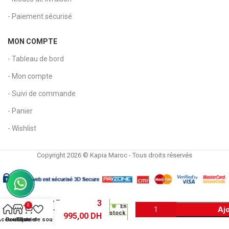
- Paiement sécurisé
MON COMPTE
- Tableau de bord
- Mon compte
- Suivi de commande
- Panier
- Wishlist
Copyright 2026 © Kapia Maroc - Tous droits réservés
Toner
original
Kyocera
TK-
8705C –
3
0
En
Ajo
Cyan –
stock
995,00
DH
Pour
Accueil
Boutique
Liste de souhaits
Panier
TASKalfa