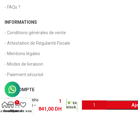
- FAQs ?
INFORMATIONS
- Conditions générales de vente
- Attestation de Régularité Fiscale
- Mentions légales
- Modes de livraison
- Paiement sécurisé
Toner
original
MON COMPTE
Kyocera
TK8345C
- Tableau de bord
1
0
En
Aj
– Cyan –
stock
841,00
DH
- Mon compte
Pour
Accueil
Boutique
Liste de souhaits
Panier
TASKalfa
- Suivi de commande
2552ci /
2553ci
- Panier