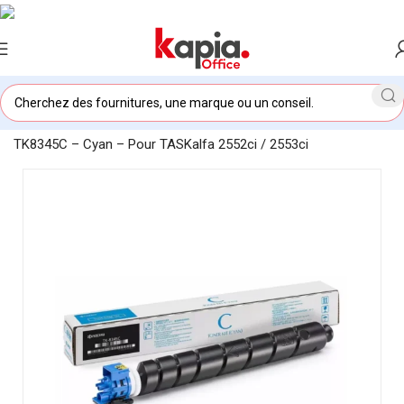
Accueil
/
KAPIA OFFICE MAROC
/
Toner original Kyocera
TK8345C – Cyan – Pour TASKalfa 2552ci / 2553ci