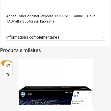
Achat
Toner original Kyocera TK8375Y – Jaune – Pour
TASKalfa 3554ci sur kapia.ma
Informations complémentaires
Produits similaires
Hp
En stock
-23%