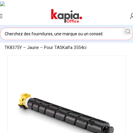
Accueil
/
KAPIA OFFICE MAROC
/
Toner original Kyocera
TK8375Y – Jaune – Pour TASKalfa 3554ci