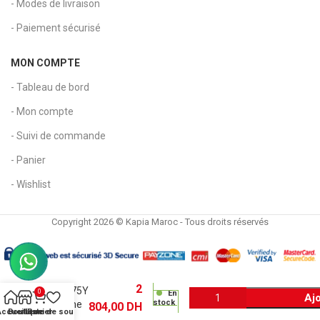
- Modes de livraison
- Paiement sécurisé
MON COMPTE
- Tableau de bord
- Mon compte
- Suivi de commande
- Panier
- Wishlist
Copyright 2026 © Kapia Maroc - Tous droits réservés
Toner
original
Kyocera
2
TK8375Y
0
En
Ajo
stock
– Jaune
804,00
DH
Accueil
Boutique
Liste de souhaits
Panier
– Pour