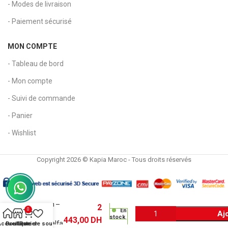
- Modes de livraison
- Paiement sécurisé
MON COMPTE
- Tableau de bord
- Mon compte
- Suivi de commande
- Panier
- Wishlist
Copyright 2026 © Kapia Maroc - Tous droits réservés
Toner
original
Kyocera
TK8515C
– Cyan –
2
0
En
Aj
Pour
stock
443,00
DH
TASKalfa
Accueil
Boutique
Liste de souhaits
Panier