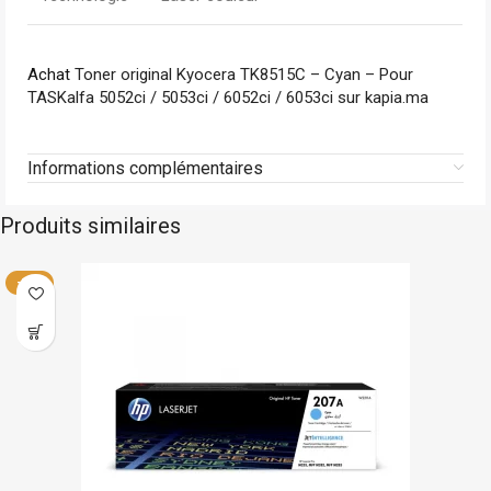
Achat
Toner original Kyocera TK8515C – Cyan – Pour
TASKalfa 5052ci / 5053ci / 6052ci / 6053ci sur kapia.ma
Informations complémentaires
Produits similaires
ck
Hp
En sto
-14%