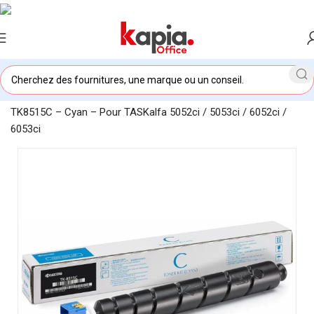
Accueil
/
KAPIA OFFICE MAROC
/
Toner original Kyocera
TK8515C – Cyan – Pour TASKalfa 5052ci / 5053ci / 6052ci /
6053ci