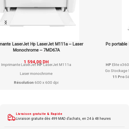
Pc portable Hp Convertible Elite x360 830 G11 – W11 Pro Silver
– A36YSET
25 200,00
DH
26 520,00
DH
HP
Elite x360 830 G11 Convertible
Intel
Core i7
de
12e gen
RAM
16
Go Stockage 512 Go
SSD
Écran
tactile 13,3 pouces
Full
HD
Windows
11 Pro
Sécurité renforcée Conception premium en
aluminium
Livraison gratuite & Rapide
Livraison gratuite dès 499 MAD d’achats, en 24 à 48 heures