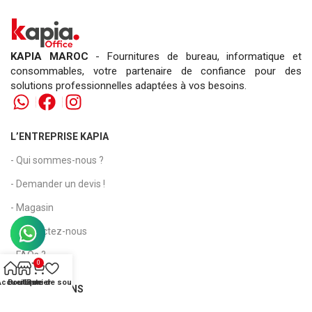
KAPIA MAROC
- Fournitures de bureau, informatique et
consommables, votre partenaire de confiance pour des
solutions professionnelles adaptées à vos besoins.
L’ENTREPRISE KAPIA
- Qui sommes-nous ?
- Demander un devis !
- Magasin
- Contactez-nous
- FAQs ?
0
Accueil
Boutique
Liste de souhaits
Panier
INFORMATIONS