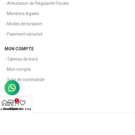
- Attestation de Régularité Fiscale
- Mentions légales
- Modes de livraison
- Paiement sécurisé
MON COMPTE
- Tableau de bord
- Mon compte
- Suivi de commande
- Panier
- Wishlist
0
Accueil
Boutique
Liste de souhaits
Panier
Copyright 2026 © Kapia Maroc - Tous droits réservés